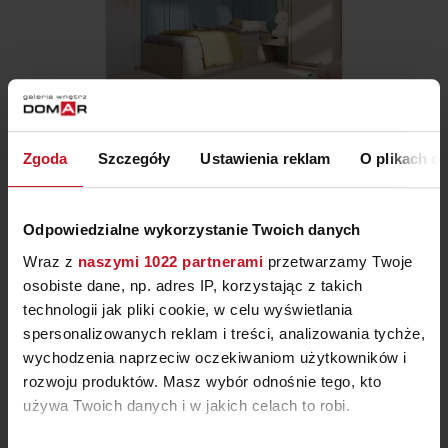
POKÓJ DZIECIĘCY
Zgoda
Szczegóły
Ustawienia reklam
O plikach c
ZAPYTAJ O CENĘ W SALONIE
Odpowiedzialne wykorzystanie Twoich danych
Wraz z
naszymi 1022 partnerami
przetwarzamy Twoje
osobiste dane, np. adres IP, korzystając z takich
technologii jak pliki cookie, w celu wyświetlania
spersonalizowanych reklam i treści, analizowania tychże,
wychodzenia naprzeciw oczekiwaniom użytkowników i
rozwoju produktów. Masz wybór odnośnie tego, kto
używa Twoich danych i w jakich celach to robi.