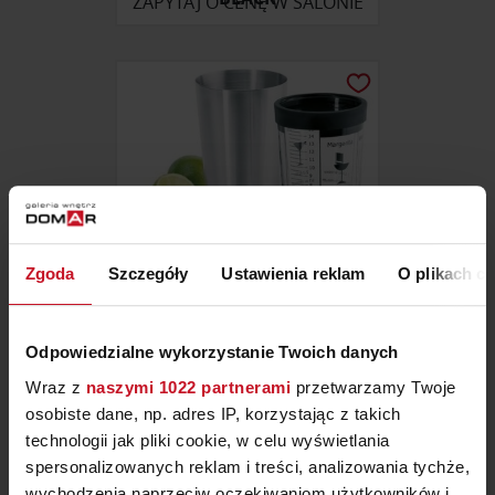
ZAPYTAJ O CENĘ W SALONIE
Zgoda
Szczegóły
Ustawienia reklam
O plikach c
Odpowiedzialne wykorzystanie Twoich danych
SHAKER BOSTOŃSKI LOUNGE
BLOMUS
Wraz z
naszymi 1022 partnerami
przetwarzamy Twoje
ZAPYTAJ O CENĘ W SALONIE
osobiste dane, np. adres IP, korzystając z takich
technologii jak pliki cookie, w celu wyświetlania
spersonalizowanych reklam i treści, analizowania tychże,
wychodzenia naprzeciw oczekiwaniom użytkowników i