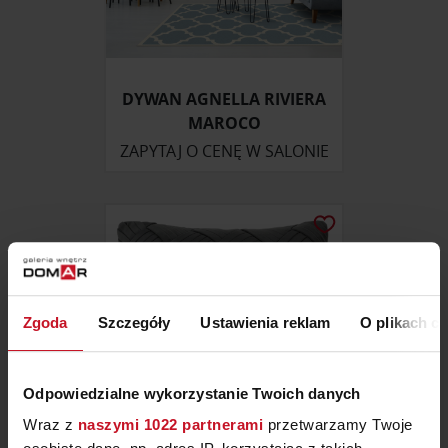
DYWAN AGNELLA RIVIERA
MAROCO
ZAPYTAJ O CENĘ W SALONIE
Zgoda
Szczegóły
Ustawienia reklam
O plikach c
Odpowiedzialne wykorzystanie Twoich danych
Wraz z
naszymi 1022 partnerami
przetwarzamy Twoje