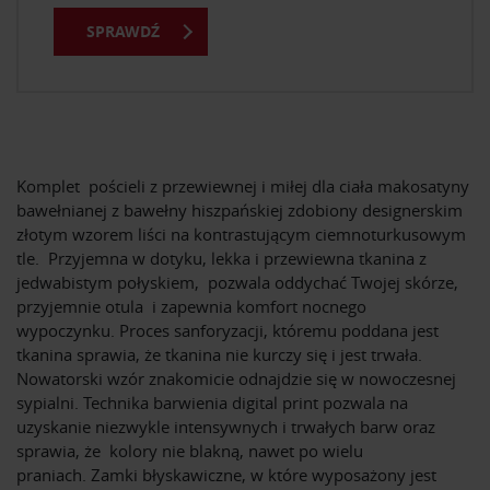
SPRAWDŹ
Komplet pościeli z przewiewnej i miłej dla ciała makosatyny
bawełnianej z bawełny hiszpańskiej zdobiony designerskim
złotym wzorem liści na kontrastującym ciemnoturkusowym
tle. Przyjemna w dotyku, lekka i przewiewna tkanina z
jedwabistym połyskiem, pozwala oddychać Twojej skórze,
przyjemnie otula i zapewnia komfort nocnego
wypoczynku. Proces sanforyzacji, któremu poddana jest
tkanina sprawia, że tkanina nie kurczy się i jest trwała.
Nowatorski wzór znakomicie odnajdzie się w nowoczesnej
sypialni. Technika barwienia digital print pozwala na
uzyskanie niezwykle intensywnych i trwałych barw oraz
sprawia, że kolory nie blakną, nawet po wielu
praniach. Zamki błyskawiczne, w które wyposażony jest