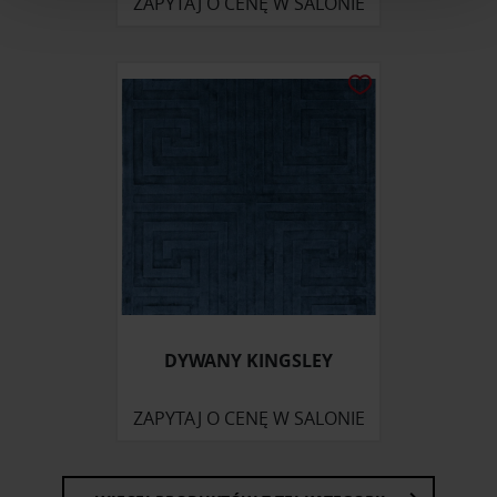
ZAPYTAJ O CENĘ W SALONIE
i reklam, aby oferować funkcje społecznościowe i
analizować ruch w naszej witrynie. Informacje o tym, jak
korzystasz z naszej witryny, udostępniamy partnerom
społecznościowym, reklamowym i analitycznym.
Partnerzy mogą połączyć te informacje z innymi danymi
otrzymanymi od Ciebie lub uzyskanymi podczas
korzystania z ich usług.
DYWANY KINGSLEY
ZAPYTAJ O CENĘ W SALONIE