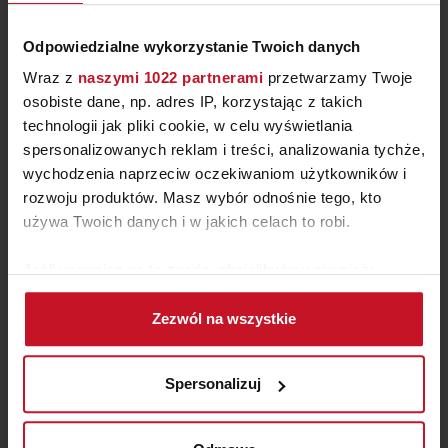
Odpowiedzialne wykorzystanie Twoich danych
Wraz z
naszymi 1022 partnerami
przetwarzamy Twoje
osobiste dane, np. adres IP, korzystając z takich
technologii jak pliki cookie, w celu wyświetlania
spersonalizowanych reklam i treści, analizowania tychże,
wychodzenia naprzeciw oczekiwaniom użytkowników i
rozwoju produktów. Masz wybór odnośnie tego, kto
używa Twoich danych i w jakich celach to robi.
DYWAN MAXIMA MXM 04
BLUE RUST
Jeśli wyrazisz na to zgodę, chcielibyśmy również:
ZAPYTAJ O CENĘ W SALONIE
Gromadzić dane dotyczące Twojej lokalizacji
Zezwól na wszystkie
geograficznej z dokładnością nawet do kilku metrów
Identyfikować Twoje urządzenie, aktywnie
analizując charakteryzującego je zbiory danych
Spersonalizuj
(fingerprinting, czyli wirtualny odcisk palca)
Dowiedz się więcej odnośnie tego, jak Twoje osobiste
dane są przetwarzane oraz ustaw własne preferencje w