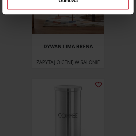
Odmowa
sekcji szczegółów
. W Deklaracji plików cookie możesz
zmienić lub wycofać swoją zgodę w dowolnej chwili.
Wykorzystujemy pliki cookie do spersonalizowania treści
i reklam, aby oferować funkcje społecznościowe i
analizować ruch w naszej witrynie. Informacje o tym, jak
DYWAN LIMA BRENA
korzystasz z naszej witryny, udostępniamy partnerom
społecznościowym, reklamowym i analitycznym.
ZAPYTAJ O CENĘ W SALONIE
Partnerzy mogą połączyć te informacje z innymi danymi
otrzymanymi od Ciebie lub uzyskanymi podczas
korzystania z ich usług.