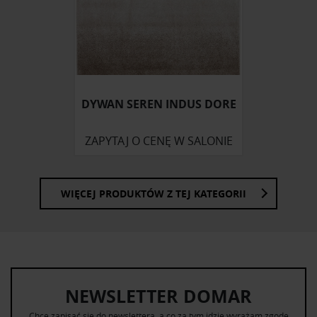
Partnerzy mogą połączyć te informacje z innymi danymi
otrzymanymi od Ciebie lub uzyskanymi podczas
korzystania z ich usług.
DYWAN SEREN INDUS DORE
ZAPYTAJ O CENĘ W SALONIE
WIĘCEJ PRODUKTÓW Z TEJ KATEGORII
NEWSLETTER DOMAR
Chcę zapisać się do newslettera, a co za tym idzie wyrażam zgodę