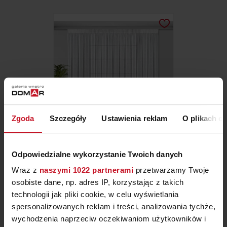
Zgoda
Szczegóły
Ustawienia reklam
O plikach c
FIRANA KELLY
Odpowiedzialne wykorzystanie Twoich danych
Wraz z
naszymi 1022 partnerami
przetwarzamy Twoje
ZAPYTAJ O CENĘ W SALONIE
osobiste dane, np. adres IP, korzystając z takich
technologii jak pliki cookie, w celu wyświetlania
spersonalizowanych reklam i treści, analizowania tychże,
wychodzenia naprzeciw oczekiwaniom użytkowników i