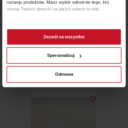
rozwoju produktów. Masz wybór odnośnie tego, kto
używa Twoich danych i w jakich celach to robi.
Jeśli wyrazisz na to zgodę, chcielibyśmy również:
Gromadzić dane dotyczące Twojej lokalizacji
Zezwól na wszystkie
geograficznej z dokładnością nawet do kilku metrów
Identyfikować Twoje urządzenie, aktywnie
analizując charakteryzującego je zbiory danych
Spersonalizuj
(fingerprinting, czyli wirtualny odcisk palca)
DYWAN CANBERRA GRAND
Dowiedz się więcej odnośnie tego, jak Twoje osobiste
dane są przetwarzane oraz ustaw własne preferencje w
Odmowa
ZAPYTAJ O CENĘ W SALONIE
sekcji szczegółów
. W Deklaracji plików cookie możesz
zmienić lub wycofać swoją zgodę w dowolnej chwili.
Wykorzystujemy pliki cookie do spersonalizowania treści
i reklam, aby oferować funkcje społecznościowe i
analizować ruch w naszej witrynie. Informacje o tym, jak
korzystasz z naszej witryny, udostępniamy partnerom
społecznościowym, reklamowym i analitycznym.