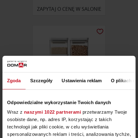
ZAPYTAJ O CENĘ W SALONIE
Zgoda
Szczegóły
Ustawienia reklam
O plikach c
Odpowiedzialne wykorzystanie Twoich danych
ZESTAW 4 POJEMNIKÓW
Wraz z
naszymi 1022 partnerami
przetwarzamy Twoje
TASTY BRABANTIA
osobiste dane, np. adres IP, korzystając z takich
ZAPYTAJ O CENĘ W SALONIE
technologii jak pliki cookie, w celu wyświetlania
spersonalizowanych reklam i treści, analizowania tychże,