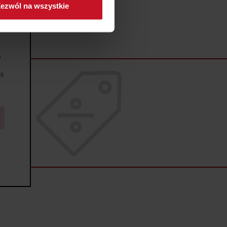
ezwól na wszystkie
sne preferencje w
sekcji
j chwili.
ołecznościowe i analizować
e
artnerom społecznościowym,
anymi od Ciebie lub
li