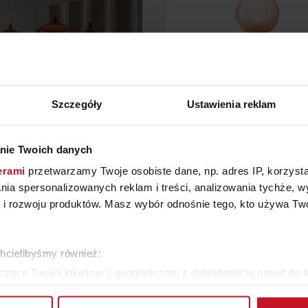
Szczegóły
Ustawienia reklam
nie Twoich danych
MPA WISZĄCA CONA 01
LAMPA PODŁOGOWA B
PHENOMENA
erami
przetwarzamy Twoje osobiste dane, np. adres IP, korzystaj
YTAJ O CENĘ W SALONIE
ZAPYTAJ O CENĘ W SAL
lania spersonalizowanych reklam i treści, analizowania tychże,
 rozwoju produktów. Masz wybór odnośnie tego, kto używa Twoi
WIĘCEJ PRODUKTÓW Z TEJ KATEGORII
chcielibyśmy również:
zące Twojej lokalizacji geograficznej z dokładnością nawet do 
rządzenie, aktywnie analizując charakteryzującego je zbiory dany