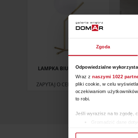
Zgoda
Odpowiedzialne wykorzysta
LAMPKA BIUROWA HALM
LA
Wraz z
naszymi 1022 partn
ZAPYTAJ O CENĘ W SALONIE
ZAP
pliki cookie, w celu wyświet
oczekiwaniom użytkowników i
to robi.
Jeśli wyrazisz na to zgodę, 
Gromadzić dane dotyc
Identyfikować Twoje u
wirtualny odcisk palca)