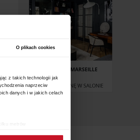
O plikach cookies
OMMA
LAMPA DE MARSEILLE
ąc z takich technologii jak
ONIE
ZAPYTAJ O CENĘ W SALONIE
 wychodzenia naprzeciw
ch danych i w jakich celach
kilku metrów
ch (fingerprinting, czyli