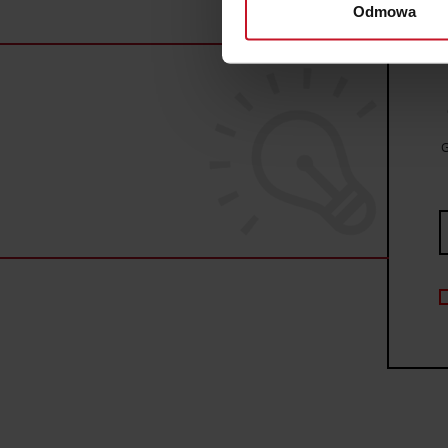
Odmowa
Dowiedz się więcej odnośnie
szczegółów
. W Deklaracji 
Wykorzystujemy pliki cookie 
ruch w naszej witrynie. Inf
reklamowym i analitycznym. 
G
uzyskanymi podczas korzysta