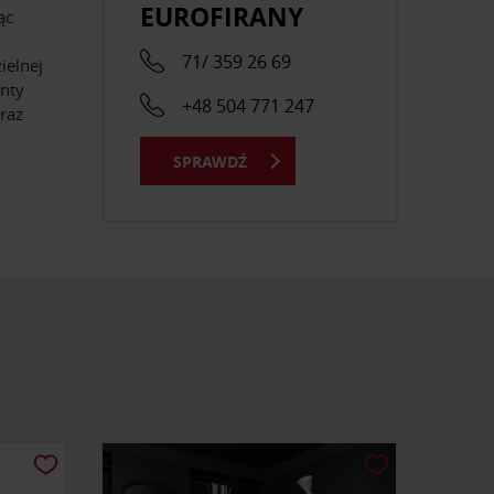
EUROFIRANY
ąc
71/ 359 26 69
ielnej
enty
+48 504 771 247
oraz
SPRAWDŹ