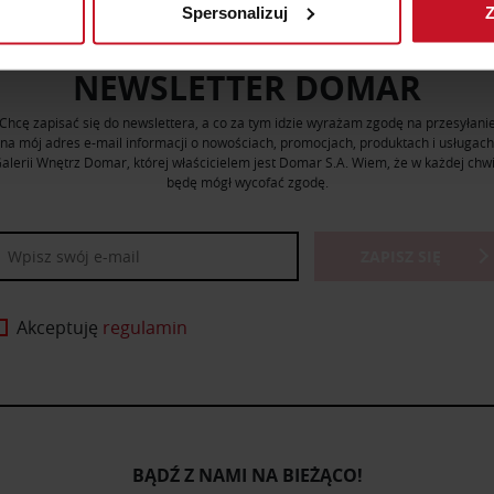
Spersonalizuj
Z
 tego, jak Twoje osobiste dane są przetwarzane oraz ustaw wła
plików cookie możesz zmienić lub wycofać swoją zgodę w dowolne
NEWSLETTER DOMAR
do spersonalizowania treści i reklam, aby oferować funkcje sp
Chcę zapisać się do newslettera, a co za tym idzie wyrażam zgodę na przesyłani
ormacje o tym, jak korzystasz z naszej witryny, udostępniamy p
na mój adres e-mail informacji o nowościach, promocjach, produktach i usługach
Partnerzy mogą połączyć te informacje z innymi danymi otrzym
alerii Wnętrz Domar, której właścicielem jest Domar S.A. Wiem, że w każdej chwi
będę mógł wycofać zgodę.
nia z ich usług.
ZAPISZ SIĘ
Akceptuję
regulamin
BĄDŹ Z NAMI NA BIEŻĄCO!