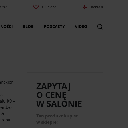
arski
Ulubione
Kontakt
NOŚCI
BLOG
PODCASTY
VIDEO
anckich
ZAPYTAJ
O CENĘ
ja
ału K9 –
W SALONIE
bardzo
 że
Ten produkt kupisz
czeniu
w sklepie: