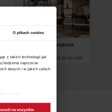
O plikach cookies
REGAŁ HARBOUR
ąc z takich technologii jak
ONIE
ZAPYTAJ O CENĘ W SALONIE
 wychodzenia naprzeciw
ch danych i w jakich celach
kilku metrów
ch (fingerprinting, czyli
ezwól na wszystkie