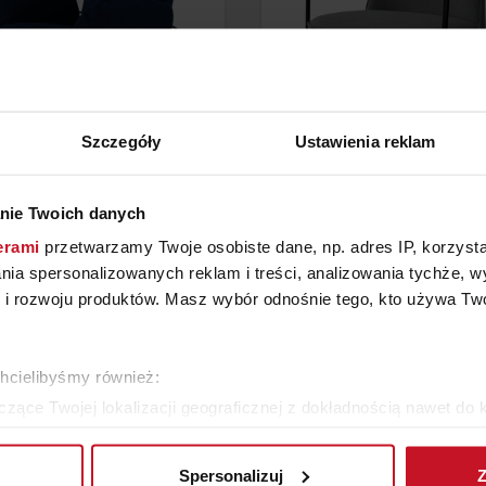
Szczegóły
Ustawienia reklam
FOTEL VANG XZ
FOTEL CLARESA
nie Twoich danych
erami
przetwarzamy Twoje osobiste dane, np. adres IP, korzystaj
YTAJ O CENĘ W SALONIE
ZAPYTAJ O CENĘ W SAL
lania spersonalizowanych reklam i treści, analizowania tychże,
 rozwoju produktów. Masz wybór odnośnie tego, kto używa Twoi
ZOBACZ WSZYSTKIE PRODUKTY
chcielibyśmy również:
zące Twojej lokalizacji geograficznej z dokładnością nawet do 
rządzenie, aktywnie analizując charakteryzującego je zbiory dany
Spersonalizuj
Z