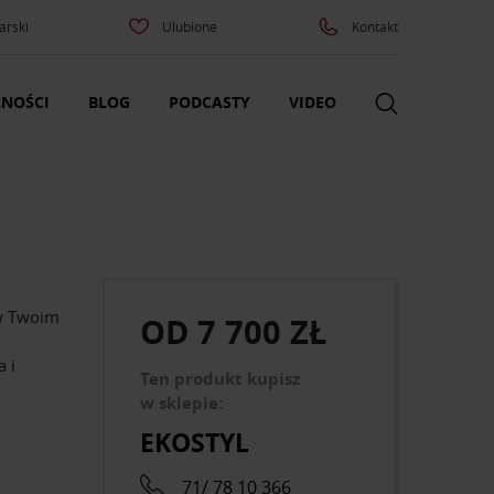
arski
Ulubione
Kontakt
NOŚCI
BLOG
PODCASTY
VIDEO
 w Twoim
OD
7 700 ZŁ
 i
Ten produkt kupisz
w sklepie:
EKOSTYL
71/ 78 10 366