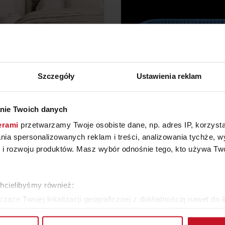
Szczegóły
Ustawienia reklam
nie Twoich danych
ŁÓŻKO DELICANTO
SOFA SHINO
erami
przetwarzamy Twoje osobiste dane, np. adres IP, korzystaj
YTAJ O CENĘ W SALONIE
ZAPYTAJ O CENĘ W SAL
lania spersonalizowanych reklam i treści, analizowania tychże,
 rozwoju produktów. Masz wybór odnośnie tego, kto używa Twoi
ZOBACZ WSZYSTKIE PRODUKTY
chcielibyśmy również:
zące Twojej lokalizacji geograficznej z dokładnością nawet do 
rządzenie, aktywnie analizując charakteryzującego je zbiory dany