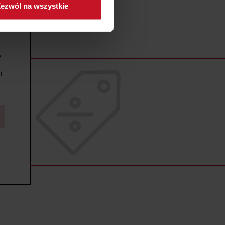
ezwól na wszystkie
sne preferencje w
sekcji
j chwili.
ołecznościowe i analizować
e
artnerom społecznościowym,
anymi od Ciebie lub
li