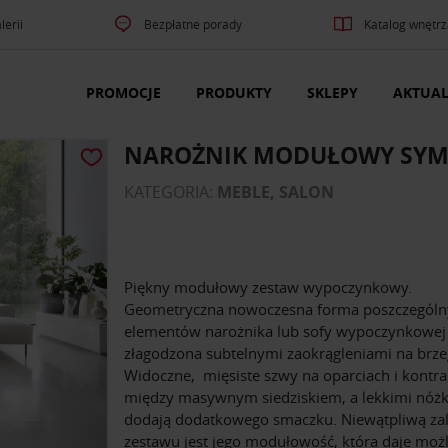
lerii
Bezpłatne porady
Katalog wnętrz
PROMOCJE
PRODUKTY
SKLEPY
AKTUAL
NAROŻNIK MODUŁOWY SYM
KATEGORIA:
MEBLE, SALON
Piękny modułowy zestaw wypoczynkowy.
Geometryczna nowoczesna forma poszczególn
elementów narożnika lub sofy wypoczynkowej 
złagodzona subtelnymi zaokrągleniami na brze
Widoczne, mięsiste szwy na oparciach i kontra
między masywnym siedziskiem, a lekkimi nóż
dodają dodatkowego smaczku. Niewątpliwą zal
zestawu jest jego modułowość, która daje moż