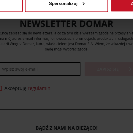
Spersonalizuj
Z
 tego, jak Twoje osobiste dane są przetwarzane oraz ustaw wła
plików cookie możesz zmienić lub wycofać swoją zgodę w dowolne
NEWSLETTER DOMAR
do spersonalizowania treści i reklam, aby oferować funkcje sp
Chcę zapisać się do newslettera, a co za tym idzie wyrażam zgodę na przesyłani
ormacje o tym, jak korzystasz z naszej witryny, udostępniamy p
na mój adres e-mail informacji o nowościach, promocjach, produktach i usługach
Partnerzy mogą połączyć te informacje z innymi danymi otrzym
alerii Wnętrz Domar, której właścicielem jest Domar S.A. Wiem, że w każdej chwi
będę mógł wycofać zgodę.
nia z ich usług.
ZAPISZ SIĘ
Akceptuję
regulamin
BĄDŹ Z NAMI NA BIEŻĄCO!