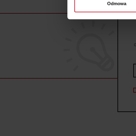
Odmowa
Dowiedz się więcej odnośnie
szczegółów
. W Deklaracji 
Wykorzystujemy pliki cookie 
ruch w naszej witrynie. Inf
reklamowym i analitycznym. 
G
uzyskanymi podczas korzysta