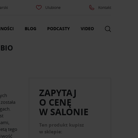
arski
Ulubione
Kontakt
NOŚCI
BLOG
PODCASTY
VIDEO
BIO
ZAPYTAJ
ych
O CENĘ
została
gach.
W SALONIE
st
kami,
Ten produkt kupisz
etą tego
w sklepie:
liwość