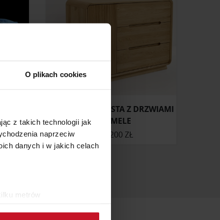
O plikach cookies
KOMODA MODESTA Z DRZWIAMI
W LAMELE
ąc z takich technologii jak
ONIE
OD
7 200 ZŁ
 wychodzenia naprzeciw
ch danych i w jakich celach
kilku metrów
ch (fingerprinting, czyli