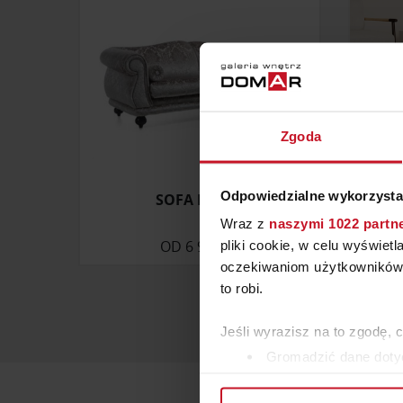
Zgoda
Odpowiedzialne wykorzysta
SOFA ELLICA
Wraz z
naszymi 1022 partn
OD
6 950 ZŁ
ZAP
pliki cookie, w celu wyświet
oczekiwaniom użytkowników i
to robi.
Jeśli wyrazisz na to zgodę, 
Gromadzić dane dotyc
Identyfikować Twoje u
wirtualny odcisk palca)