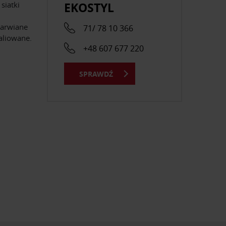
EKOSTYL
siatki
barwiane
71/ 78 10 366
aliowane.
+48 607 677 220
SPRAWDŹ