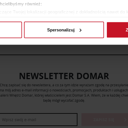
YTAJ O CENĘ W SALONIE
ZAPYTAJ O CENĘ W SAL
chcielibyśmy również:
zące Twojej lokalizacji geograficznej z dokładnością nawet do 
rządzenie, aktywnie analizując charakteryzującego je zbiory dany
ZOBACZ WSZYSTKIE PRODUKTY
Spersonalizuj
Z
 tego, jak Twoje osobiste dane są przetwarzane oraz ustaw wła
plików cookie możesz zmienić lub wycofać swoją zgodę w dowolne
do spersonalizowania treści i reklam, aby oferować funkcje sp
ormacje o tym, jak korzystasz z naszej witryny, udostępniamy p
Partnerzy mogą połączyć te informacje z innymi danymi otrzym
NEWSLETTER DOMAR
nia z ich usług.
Chcę zapisać się do newslettera, a co za tym idzie wyrażam zgodę na przesyłani
na mój adres e-mail informacji o nowościach, promocjach, produktach i usługach
alerii Wnętrz Domar, której właścicielem jest Domar S.A. Wiem, że w każdej chwi
będę mógł wycofać zgodę.
ZAPISZ SIĘ