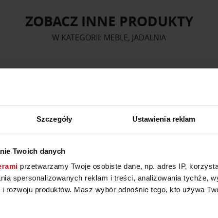
ZOBACZ INNE PRODUKTY
W KATEGORII: MEBLE, JADALNIA
Szczegóły
Ustawienia reklam
nie Twoich danych
erami
przetwarzamy Twoje osobiste dane, np. adres IP, korzystaj
lania spersonalizowanych reklam i treści, analizowania tychże,
 rozwoju produktów. Masz wybór odnośnie tego, kto używa Twoi
STOLIK KAWOWY A20
STOLIK KAWOWY BL