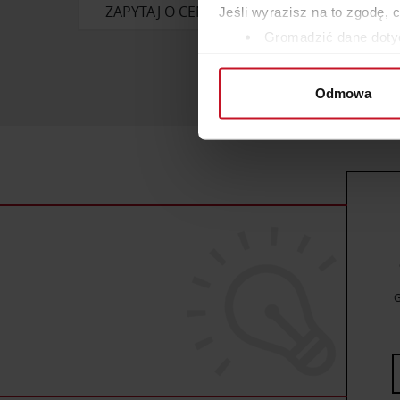
ZAPYTAJ O CENĘ W SALONIE
ZAP
Jeśli wyrazisz na to zgodę, 
Gromadzić dane dotyc
Identyfikować Twoje u
wirtualny odcisk palca)
Odmowa
Dowiedz się więcej odnośnie
szczegółów
. W Deklaracji 
Wykorzystujemy pliki cookie 
ruch w naszej witrynie. Inf
reklamowym i analitycznym. 
uzyskanymi podczas korzysta
G