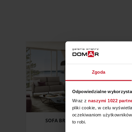
Zgoda
Odpowiedzialne wykorzysta
Wraz z
naszymi 1022 partn
pliki cookie, w celu wyświet
oczekiwaniom użytkowników i
SOFA BRUXELLES
to robi.