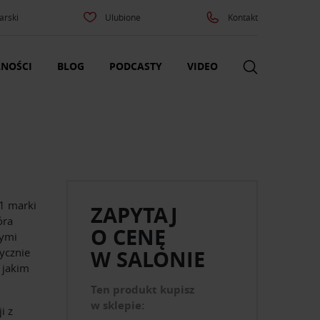
arski
Ulubione
Kontakt
NOŚCI
BLOG
PODCASTY
VIDEO
1 marki
ZAPYTAJ
óra
O CENĘ
nymi
tycznie
W SALONIE
 jakim
Ten produkt kupisz
w sklepie:
i z