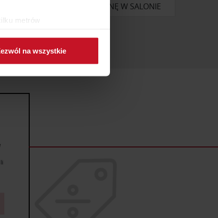
ONIE
ZAPYTAJ O CENĘ W SALONIE
kilku metrów
ch (fingerprinting, czyli
ezwól na wszystkie
sne preferencje w
sekcji
j chwili.
ołecznościowe i analizować
artnerom społecznościowym,
anymi od Ciebie lub
e
li