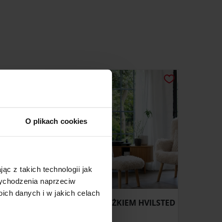
O plikach cookies
ąc z takich technologii jak
 wychodzenia naprzeciw
ch danych i w jakich celach
UR
FOTEL Z PODNÓŻKIEM HVILSTED