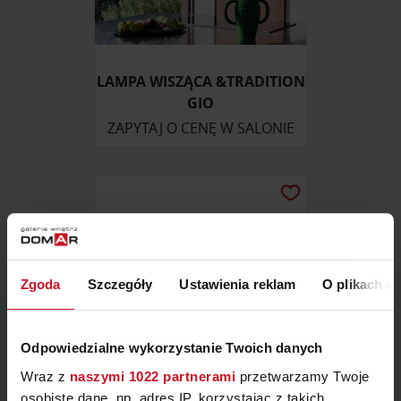
LAMPA WISZĄCA &TRADITION
GIO
ZAPYTAJ O CENĘ W SALONIE
Zgoda
Szczegóły
Ustawienia reklam
O plikach c
Odpowiedzialne wykorzystanie Twoich danych
Wraz z
naszymi 1022 partnerami
przetwarzamy Twoje
osobiste dane, np. adres IP, korzystając z takich