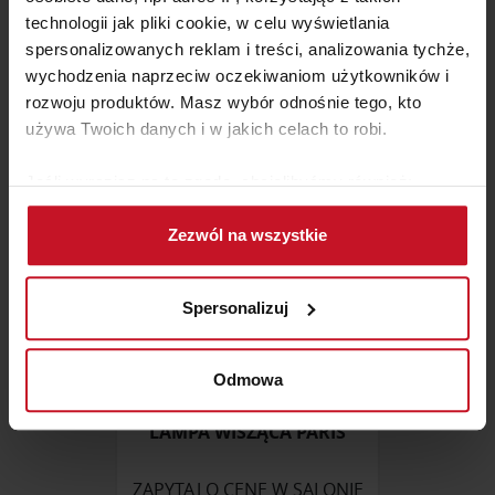
LAMPA BUBBLE BOBBLE
technologii jak pliki cookie, w celu wyświetlania
spersonalizowanych reklam i treści, analizowania tychże,
ZAPYTAJ O CENĘ W SALONIE
wychodzenia naprzeciw oczekiwaniom użytkowników i
rozwoju produktów. Masz wybór odnośnie tego, kto
używa Twoich danych i w jakich celach to robi.
Jeśli wyrazisz na to zgodę, chcielibyśmy również:
Gromadzić dane dotyczące Twojej lokalizacji
Zezwól na wszystkie
geograficznej z dokładnością nawet do kilku metrów
Identyfikować Twoje urządzenie, aktywnie
analizując charakteryzującego je zbiory danych
Spersonalizuj
(fingerprinting, czyli wirtualny odcisk palca)
Dowiedz się więcej odnośnie tego, jak Twoje osobiste
dane są przetwarzane oraz ustaw własne preferencje w
Odmowa
sekcji szczegółów
. W Deklaracji plików cookie możesz
zmienić lub wycofać swoją zgodę w dowolnej chwili.
LAMPA WISZĄCA PARIS
Wykorzystujemy pliki cookie do spersonalizowania treści
ZAPYTAJ O CENĘ W SALONIE