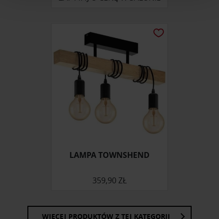
i reklam, aby oferować funkcje społecznościowe i
analizować ruch w naszej witrynie. Informacje o tym, jak
korzystasz z naszej witryny, udostępniamy partnerom
społecznościowym, reklamowym i analitycznym.
Partnerzy mogą połączyć te informacje z innymi danymi
otrzymanymi od Ciebie lub uzyskanymi podczas
korzystania z ich usług.
LAMPA TOWNSHEND
359,90 ZŁ
WIĘCEJ PRODUKTÓW Z TEJ KATEGORII