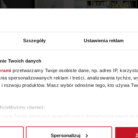
Szczegóły
Ustawienia reklam
LAMPY STOLIKOWE
LAMPA CALLIGARI
nie Twoich danych
erami
przetwarzamy Twoje osobiste dane, np. adres IP, korzystaj
YTAJ O CENĘ W SALONIE
ZAPYTAJ O CENĘ W SAL
lania spersonalizowanych reklam i treści, analizowania tychże,
 rozwoju produktów. Masz wybór odnośnie tego, kto używa Twoi
WIĘCEJ PRODUKTÓW Z TEJ KATEGORII
chcielibyśmy również:
zące Twojej lokalizacji geograficznej z dokładnością nawet do 
rządzenie, aktywnie analizując charakteryzującego je zbiory dany
Spersonalizuj
Z