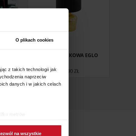
O plikach cookies
S
LAMPA BIURKOWA EGLO
ąc z takich technologii jak
ONIE
229,90 ZŁ
 wychodzenia naprzeciw
ch danych i w jakich celach
kilku metrów
ch (fingerprinting, czyli
ezwól na wszystkie