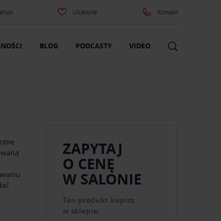
arski
Ulubione
Kontakt
NOŚCI
BLOG
PODCASTY
VIDEO
sobie
ZAPYTAJ
lowaną
O CENĘ
owaniu
W SALONIE
łać
Ten produkt kupisz
w sklepie: