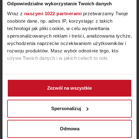
Odpowiedzialne wykorzystanie Twoich danych
Wraz z
naszymi 1022 partnerami
przetwarzamy Twoje
osobiste dane, np. adres IP, korzystając z takich
technologii jak pliki cookie, w celu wyświetlania
spersonalizowanych reklam i treści, analizowania tychże,
wychodzenia naprzeciw oczekiwaniom użytkowników i
KRZESŁO WOODY
rozwoju produktów. Masz wybór odnośnie tego, kto
używa Twoich danych i w jakich celach to robi.
ZAPYTAJ O CENĘ W SALONIE
Jeśli wyrazisz na to zgodę, chcielibyśmy również:
Gromadzić dane dotyczące Twojej lokalizacji
Zezwól na wszystkie
geograficznej z dokładnością nawet do kilku metrów
Identyfikować Twoje urządzenie, aktywnie
analizując charakteryzującego je zbiory danych
Spersonalizuj
(fingerprinting, czyli wirtualny odcisk palca)
Dowiedz się więcej odnośnie tego, jak Twoje osobiste
dane są przetwarzane oraz ustaw własne preferencje w
Odmowa
sekcji szczegółów
. W Deklaracji plików cookie możesz