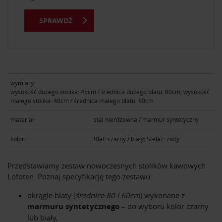
SPRAWDŹ
wymiary:
wysokość dużego stolika: 45cm / średnica dużego blatu: 80cm; wysokość
małego stolika: 40cm / średnica małego blatu: 60cm
materiał:
stal nierdzewna / marmur syntetyczny
kolor:
Blat: czarny / biały; Stelaż: złoty
Przedstawiamy zestaw nowoczesnych stolików kawowych
Lofoten. Poznaj specyfikację tego zestawu:
okrągłe blaty (
średnice 80 i 60cm
) wykonane z
marmuru syntetycznego
– do wyboru kolor czarny
lub biały,