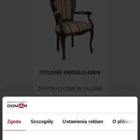
STYLOWE KRZESŁO 458/K
ZAPYTAJ O CENĘ W SALONIE
Zgoda
Szczegóły
Ustawienia reklam
O plikach c