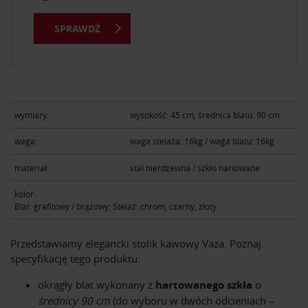
SPRAWDŹ
wymiary:
wysokość: 45 cm, średnica blatu: 90 cm
waga:
waga stelaża: 16kg / waga blatu: 16kg
materiał:
stal nierdzewna / szkło hartowane
kolor:
Blat: grafitowy / brązowy; Stelaż: chrom, czarny, złoty
Przedstawiamy elegancki stolik kawowy Vaza. Poznaj
specyfikację tego produktu:
okrągły blat wykonany z
hartowanego szkła
o
średnicy 90 cm
(do wyboru w dwóch odcieniach –