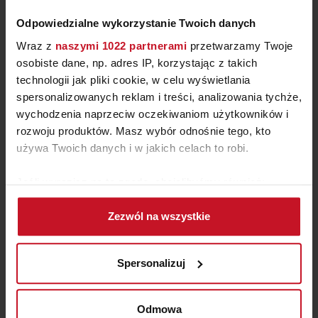
Odpowiedzialne wykorzystanie Twoich danych
Wraz z
naszymi 1022 partnerami
przetwarzamy Twoje
osobiste dane, np. adres IP, korzystając z takich
technologii jak pliki cookie, w celu wyświetlania
spersonalizowanych reklam i treści, analizowania tychże,
wychodzenia naprzeciw oczekiwaniom użytkowników i
rozwoju produktów. Masz wybór odnośnie tego, kto
BIURKO NASDAQ
używa Twoich danych i w jakich celach to robi.
ZAPYTAJ O CENĘ W SALONIE
Jeśli wyrazisz na to zgodę, chcielibyśmy również:
Gromadzić dane dotyczące Twojej lokalizacji
Zezwól na wszystkie
geograficznej z dokładnością nawet do kilku metrów
Identyfikować Twoje urządzenie, aktywnie
analizując charakteryzującego je zbiory danych
Spersonalizuj
(fingerprinting, czyli wirtualny odcisk palca)
Dowiedz się więcej odnośnie tego, jak Twoje osobiste
dane są przetwarzane oraz ustaw własne preferencje w
Odmowa