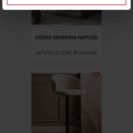
sekcji szczegółów
. W Deklaracji plików cookie możesz
zmienić lub wycofać swoją zgodę w dowolnej chwili.
Wykorzystujemy pliki cookie do spersonalizowania treści
i reklam, aby oferować funkcje społecznościowe i
ŁÓŻKO MEMORIA NATUZZI
analizować ruch w naszej witrynie. Informacje o tym, jak
korzystasz z naszej witryny, udostępniamy partnerom
społecznościowym, reklamowym i analitycznym.
ZAPYTAJ O CENĘ W SALONIE
Partnerzy mogą połączyć te informacje z innymi danymi
otrzymanymi od Ciebie lub uzyskanymi podczas
korzystania z ich usług.