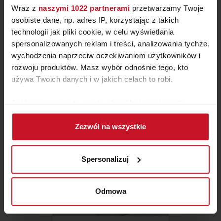
Wraz z
naszymi 1022 partnerami
przetwarzamy Twoje
osobiste dane, np. adres IP, korzystając z takich
technologii jak pliki cookie, w celu wyświetlania
spersonalizowanych reklam i treści, analizowania tychże,
ŁÓŻKO BUBBLE
wychodzenia naprzeciw oczekiwaniom użytkowników i
rozwoju produktów. Masz wybór odnośnie tego, kto
ZAPYTAJ O CENĘ W SALONIE
używa Twoich danych i w jakich celach to robi.
Jeśli wyrazisz na to zgodę, chcielibyśmy również:
Gromadzić dane dotyczące Twojej lokalizacji
Zezwól na wszystkie
geograficznej z dokładnością nawet do kilku metrów
Identyfikować Twoje urządzenie, aktywnie
analizując charakteryzującego je zbiory danych
Spersonalizuj
(fingerprinting, czyli wirtualny odcisk palca)
Dowiedz się więcej odnośnie tego, jak Twoje osobiste
dane są przetwarzane oraz ustaw własne preferencje w
Odmowa
sekcji szczegółów
. W Deklaracji plików cookie możesz
zmienić lub wycofać swoją zgodę w dowolnej chwili.