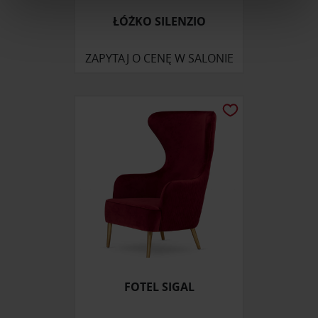
ŁÓŻKO SILENZIO
Wykorzystujemy pliki cookie do spersonalizowania treści
i reklam, aby oferować funkcje społecznościowe i
analizować ruch w naszej witrynie. Informacje o tym, jak
ZAPYTAJ O CENĘ W SALONIE
korzystasz z naszej witryny, udostępniamy partnerom
społecznościowym, reklamowym i analitycznym.
Partnerzy mogą połączyć te informacje z innymi danymi
otrzymanymi od Ciebie lub uzyskanymi podczas
korzystania z ich usług.
FOTEL SIGAL