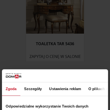
TOALETKA TAR 5436
ZAPYTAJ O CENĘ W SALONIE
Zgoda
Szczegóły
Ustawienia reklam
O plikach c
Odpowiedzialne wykorzystanie Twoich danych