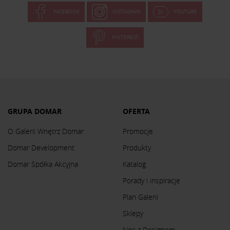
FACEBOOK
INSTAGRAM
YOUTUBE
PINTEREST
GRUPA DOMAR
OFERTA
O Galerii Wnętrz Domar
Promocje
Domar Development
Produkty
Domar Spółka Akcyjna
Katalog
Porady i inspiracje
Plan Galerii
Sklepy
Noc z Designem