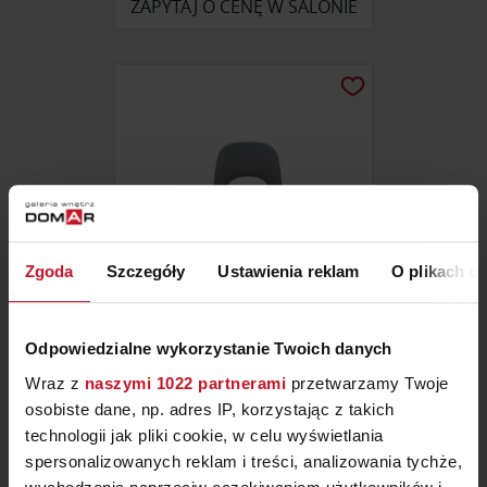
ZAPYTAJ O CENĘ W SALONIE
Zgoda
Szczegóły
Ustawienia reklam
O plikach c
Odpowiedzialne wykorzystanie Twoich danych
KRZESŁO A-1412
Wraz z
naszymi 1022 partnerami
przetwarzamy Twoje
osobiste dane, np. adres IP, korzystając z takich
OD
470 ZŁ
technologii jak pliki cookie, w celu wyświetlania
spersonalizowanych reklam i treści, analizowania tychże,