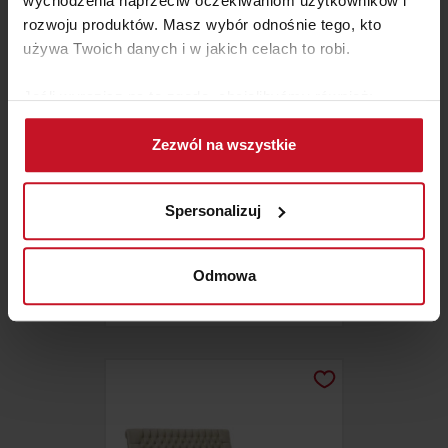
wychodzenia naprzeciw oczekiwaniom użytkowników i
rozwoju produktów. Masz wybór odnośnie tego, kto
używa Twoich danych i w jakich celach to robi.
Jeśli wyrazisz na to zgodę, chcielibyśmy również:
Gromadzić dane dotyczące Twojej lokalizacji
Zezwól na wszystkie
geograficznej z dokładnością nawet do kilku metrów
Identyfikować Twoje urządzenie, aktywnie
analizując charakteryzującego je zbiory danych
Spersonalizuj
(fingerprinting, czyli wirtualny odcisk palca)
Dowiedz się więcej odnośnie tego, jak Twoje osobiste
KRZESŁO RISO
dane są przetwarzane oraz ustaw własne preferencje w
Odmowa
sekcji szczegółów
. W Deklaracji plików cookie możesz
ZAPYTAJ O CENĘ W SALONIE
zmienić lub wycofać swoją zgodę w dowolnej chwili.
Wykorzystujemy pliki cookie do spersonalizowania treści
i reklam, aby oferować funkcje społecznościowe i
analizować ruch w naszej witrynie. Informacje o tym, jak
korzystasz z naszej witryny, udostępniamy partnerom