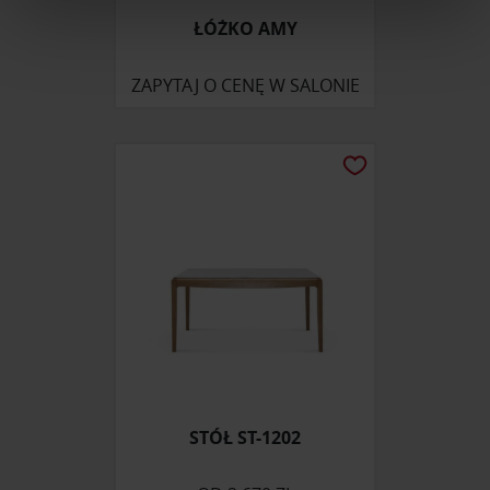
ŁÓŻKO AMY
Wykorzystujemy pliki cookie do spersonalizowania treści
i reklam, aby oferować funkcje społecznościowe i
ZAPYTAJ O CENĘ W SALONIE
analizować ruch w naszej witrynie. Informacje o tym, jak
korzystasz z naszej witryny, udostępniamy partnerom
społecznościowym, reklamowym i analitycznym.
Partnerzy mogą połączyć te informacje z innymi danymi
otrzymanymi od Ciebie lub uzyskanymi podczas
korzystania z ich usług.
STÓŁ ST-1202