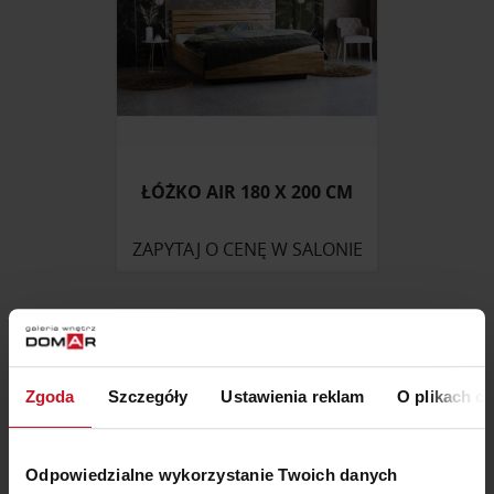
ŁÓŻKO AIR 180 X 200 CM
ZAPYTAJ O CENĘ W SALONIE
Zgoda
Szczegóły
Ustawienia reklam
O plikach c
Odpowiedzialne wykorzystanie Twoich danych