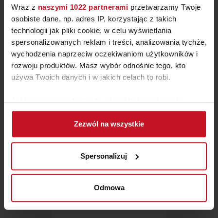
Wraz z
naszymi 1022 partnerami
przetwarzamy Twoje
osobiste dane, np. adres IP, korzystając z takich
technologii jak pliki cookie, w celu wyświetlania
spersonalizowanych reklam i treści, analizowania tychże,
ŁÓŻKO MONACO
wychodzenia naprzeciw oczekiwaniom użytkowników i
rozwoju produktów. Masz wybór odnośnie tego, kto
ZAPYTAJ O CENĘ W SALONIE
używa Twoich danych i w jakich celach to robi.
Jeśli wyrazisz na to zgodę, chcielibyśmy również:
Gromadzić dane dotyczące Twojej lokalizacji
Zezwól na wszystkie
geograficznej z dokładnością nawet do kilku metrów
Identyfikować Twoje urządzenie, aktywnie
analizując charakteryzującego je zbiory danych
Spersonalizuj
(fingerprinting, czyli wirtualny odcisk palca)
Dowiedz się więcej odnośnie tego, jak Twoje osobiste
dane są przetwarzane oraz ustaw własne preferencje w
Odmowa
sekcji szczegółów
. W Deklaracji plików cookie możesz
zmienić lub wycofać swoją zgodę w dowolnej chwili.