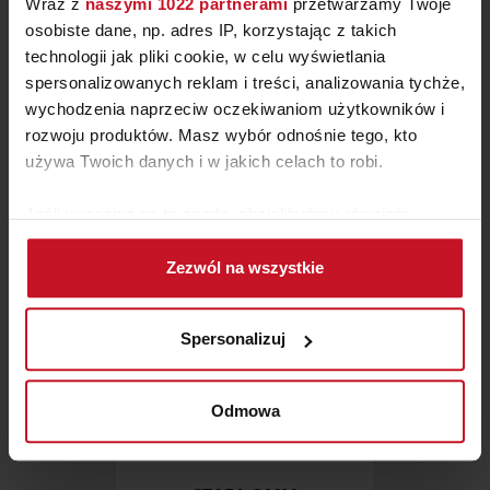
Wraz z
naszymi 1022 partnerami
przetwarzamy Twoje
osobiste dane, np. adres IP, korzystając z takich
technologii jak pliki cookie, w celu wyświetlania
spersonalizowanych reklam i treści, analizowania tychże,
ŁÓŻKO LK371
wychodzenia naprzeciw oczekiwaniom użytkowników i
rozwoju produktów. Masz wybór odnośnie tego, kto
ZAPYTAJ O CENĘ W SALONIE
używa Twoich danych i w jakich celach to robi.
Jeśli wyrazisz na to zgodę, chcielibyśmy również:
Gromadzić dane dotyczące Twojej lokalizacji
Zezwól na wszystkie
geograficznej z dokładnością nawet do kilku metrów
Identyfikować Twoje urządzenie, aktywnie
analizując charakteryzującego je zbiory danych
Spersonalizuj
(fingerprinting, czyli wirtualny odcisk palca)
Dowiedz się więcej odnośnie tego, jak Twoje osobiste
dane są przetwarzane oraz ustaw własne preferencje w
Odmowa
sekcji szczegółów
. W Deklaracji plików cookie możesz
zmienić lub wycofać swoją zgodę w dowolnej chwili.