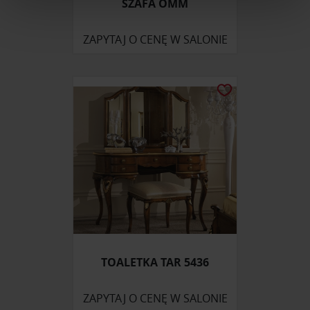
SZAFA OMM
Wykorzystujemy pliki cookie do spersonalizowania treści
i reklam, aby oferować funkcje społecznościowe i
ZAPYTAJ O CENĘ W SALONIE
analizować ruch w naszej witrynie. Informacje o tym, jak
korzystasz z naszej witryny, udostępniamy partnerom
społecznościowym, reklamowym i analitycznym.
Partnerzy mogą połączyć te informacje z innymi danymi
otrzymanymi od Ciebie lub uzyskanymi podczas
korzystania z ich usług.
TOALETKA TAR 5436
ZAPYTAJ O CENĘ W SALONIE