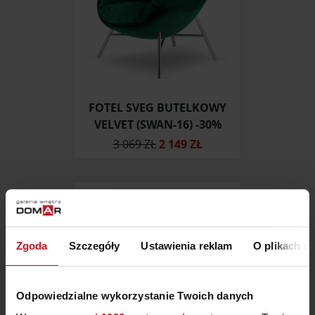
FOTEL SVEG BUTELKOWY
VELVET (SWAN-16) -30%
3 069 ZŁ
2 149 ZŁ
Zgoda
Szczegóły
Ustawienia reklam
O plikach c
Odpowiedzialne wykorzystanie Twoich danych