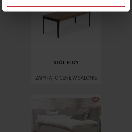
sekcji szczegółów
. W Deklaracji plików cookie możesz
zmienić lub wycofać swoją zgodę w dowolnej chwili.
Wykorzystujemy pliki cookie do spersonalizowania treści
i reklam, aby oferować funkcje społecznościowe i
analizować ruch w naszej witrynie. Informacje o tym, jak
korzystasz z naszej witryny, udostępniamy partnerom
społecznościowym, reklamowym i analitycznym.
Partnerzy mogą połączyć te informacje z innymi danymi
STÓŁ FLOY
otrzymanymi od Ciebie lub uzyskanymi podczas
korzystania z ich usług.
ZAPYTAJ O CENĘ W SALONIE