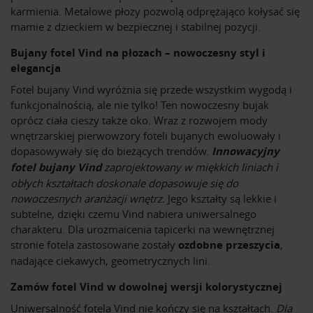
karmienia. Metalowe płozy pozwolą odprężająco kołysać się
mamie z dzieckiem w bezpiecznej i stabilnej pozycji.
Bujany fotel Vind na płozach – nowoczesny styl i
elegancja
Fotel bujany Vind wyróżnia się przede wszystkim wygodą i
funkcjonalnością, ale nie tylko! Ten nowoczesny bujak
oprócz ciała cieszy także oko. Wraz z rozwojem mody
wnętrzarskiej pierwowzory foteli bujanych ewoluowały i
dopasowywały się do bieżących trendów.
Innowacyjny
fotel bujany Vind
zaprojektowany w miękkich liniach i
obłych kształtach doskonale dopasowuje się do
nowoczesnych aranżacji wnętrz.
Jego kształty są lekkie i
subtelne, dzięki czemu Vind nabiera uniwersalnego
charakteru. Dla urozmaicenia tapicerki na wewnętrznej
stronie fotela zastosowane zostały
ozdobne przeszycia
,
nadające ciekawych, geometrycznych lini.
Zamów fotel Vind w dowolnej wersji kolorystycznej
Uniwersalność fotela Vind nie kończy się na kształtach.
Dla