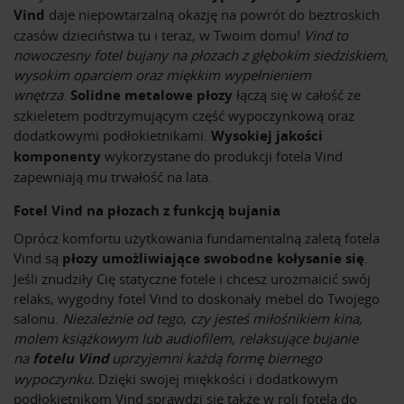
Vind
daje niepowtarzalną okazję na powrót do beztroskich
czasów dzieciństwa tu i teraz, w Twoim domu!
Vind to
nowoczesny fotel bujany na płozach z głębokim siedziskiem,
wysokim oparciem oraz miękkim wypełnieniem
wnętrza
.
Solidne metalowe płozy
łączą się w całość ze
szkieletem podtrzymującym część wypoczynkową oraz
dodatkowymi podłokietnikami.
Wysokiej jakości
komponenty
wykorzystane do produkcji fotela Vind
zapewniają mu trwałość na lata.
Fotel Vind na płozach z funkcją bujania
Oprócz komfortu użytkowania fundamentalną zaletą fotela
Vind są
płozy umożliwiające swobodne kołysanie się
.
Jeśli znudziły Cię statyczne fotele i chcesz urozmaicić swój
relaks, wygodny fotel Vind to doskonały mebel do Twojego
salonu.
Niezależnie od tego, czy jesteś miłośnikiem kina,
molem książkowym lub audiofilem, relaksujące bujanie
na
fotelu Vind
uprzyjemni każdą formę biernego
wypoczynku.
Dzięki swojej miękkości i dodatkowym
podłokietnikom Vind sprawdzi się także w roli fotela do