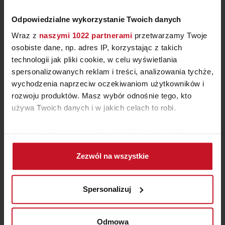
Odpowiedzialne wykorzystanie Twoich danych
Wraz z
naszymi 1022 partnerami
przetwarzamy Twoje
osobiste dane, np. adres IP, korzystając z takich
technologii jak pliki cookie, w celu wyświetlania
spersonalizowanych reklam i treści, analizowania tychże,
wychodzenia naprzeciw oczekiwaniom użytkowników i
rozwoju produktów. Masz wybór odnośnie tego, kto
używa Twoich danych i w jakich celach to robi.
Jeśli wyrazisz na to zgodę, chcielibyśmy również:
KRZESŁO LIAM
Gromadzić dane dotyczące Twojej lokalizacji
Zezwól na wszystkie
geograficznej z dokładnością nawet do kilku metrów
ZAPYTAJ O CENĘ W SALONIE
Identyfikować Twoje urządzenie, aktywnie
analizując charakteryzującego je zbiory danych
Spersonalizuj
(fingerprinting, czyli wirtualny odcisk palca)
Dowiedz się więcej odnośnie tego, jak Twoje osobiste
dane są przetwarzane oraz ustaw własne preferencje w
Odmowa