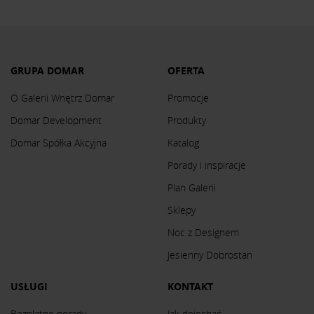
GRUPA DOMAR
OFERTA
O Galerii Wnętrz Domar
Promocje
Domar Development
Produkty
Domar Spółka Akcyjna
Katalog
Porady i inspiracje
Plan Galerii
Sklepy
Noc z Designem
Jesienny Dobrostan
USŁUGI
KONTAKT
Bezpłatne porady
Jak dojechać