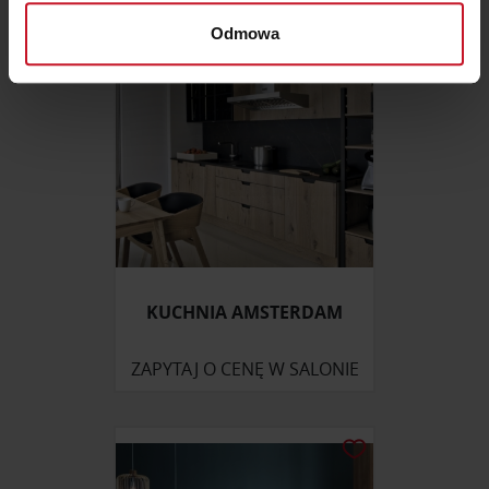
Dowiedz się więcej odnośnie tego, jak Twoje osobiste
dane są przetwarzane oraz ustaw własne preferencje w
Odmowa
sekcji szczegółów
. W Deklaracji plików cookie możesz
zmienić lub wycofać swoją zgodę w dowolnej chwili.
Wykorzystujemy pliki cookie do spersonalizowania treści
i reklam, aby oferować funkcje społecznościowe i
analizować ruch w naszej witrynie. Informacje o tym, jak
korzystasz z naszej witryny, udostępniamy partnerom
społecznościowym, reklamowym i analitycznym.
Partnerzy mogą połączyć te informacje z innymi danymi
otrzymanymi od Ciebie lub uzyskanymi podczas
KUCHNIA AMSTERDAM
korzystania z ich usług.
ZAPYTAJ O CENĘ W SALONIE