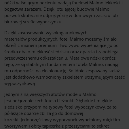
nóżki w lśniącym odcieniu nadają fotelowi Malmo lekkości i
bogactwa zarazem. Dzięki otulającej budowie Malmo
pozwoli skutecznie odprężyć się w domowym zaciszu lub
biurowej strefie wypoczynku.
Dzięki zastosowaniu wysokogatunkowych
materiałów produkcyjnych, fotel Malmo możemy śmiało
określić mianem premium. Tworzywo wypełniające go od
środka dba o miękkość siedziska oraz oparcia i zapobiega
przedwczesnemu odkształceniu. Metalowe nóżki oprócz
tego, że są stabilnym fundamentem fotela Malmo, nadają
mu odporności na eksploatację. Solidnie zespawany stelaż
jest dodatkowo wzmocniony szkieletem utrzymującym część
wypoczynkową.
Jednym z największych atutów modelu Malmo
jest połączenie cech fotela i leżanki. Głębokie i miękkie
siedzisko przypomina typowy fotel wypoczynkowy, za to
półleżące oparcie zbliża go do domowej
kozetki. Jednoczęściowy wypoczynek wypełniony miękkim
tworzywem i obity tapicerką z przeszyciami to sekret