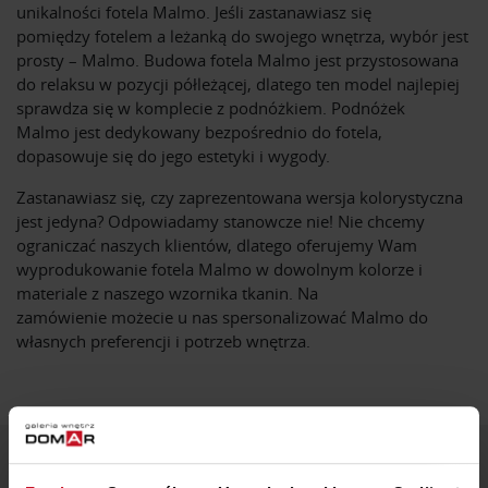
unikalności fotela Malmo. Jeśli zastanawiasz się
pomiędzy fotelem a leżanką do swojego wnętrza, wybór jest
prosty – Malmo. Budowa fotela Malmo jest przystosowana
do relaksu w pozycji półleżącej, dlatego ten model najlepiej
sprawdza się w komplecie z podnóżkiem. Podnóżek
Malmo jest dedykowany bezpośrednio do fotela,
dopasowuje się do jego estetyki i wygody.
Zastanawiasz się, czy zaprezentowana wersja kolorystyczna
jest jedyna? Odpowiadamy stanowcze nie! Nie chcemy
ograniczać naszych klientów, dlatego oferujemy Wam
wyprodukowanie fotela Malmo w dowolnym kolorze i
materiale z naszego wzornika tkanin. Na
zamówienie możecie u nas spersonalizować Malmo do
własnych preferencji i potrzeb wnętrza.
ZOBACZ INNE PRODUKTY