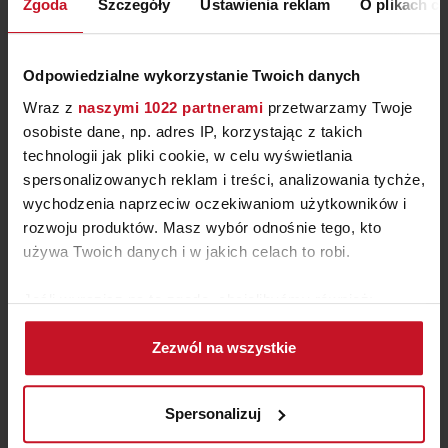
Zgoda
Szczegóły
Ustawienia reklam
O plikach c
W KATEGORII: MEBLE, SALON
Odpowiedzialne wykorzystanie Twoich danych
Wraz z
naszymi 1022 partnerami
przetwarzamy Twoje
osobiste dane, np. adres IP, korzystając z takich
technologii jak pliki cookie, w celu wyświetlania
spersonalizowanych reklam i treści, analizowania tychże,
wychodzenia naprzeciw oczekiwaniom użytkowników i
rozwoju produktów. Masz wybór odnośnie tego, kto
używa Twoich danych i w jakich celach to robi.
Jeśli wyrazisz na to zgodę, chcielibyśmy również:
Gromadzić dane dotyczące Twojej lokalizacji
Zezwól na wszystkie
geograficznej z dokładnością nawet do kilku metrów
KRZESŁO A-0811
Identyfikować Twoje urządzenie, aktywnie
analizując charakteryzującego je zbiory danych
OD
380 ZŁ
Spersonalizuj
(fingerprinting, czyli wirtualny odcisk palca)