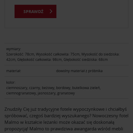
SPRAWDŹ
wymiary:
Szerokość: 78cm, Wysokość całkowita: 75cm, Wysokość do siedziska:
42cm, Głębokość całkowita: 98cm, Głębokość siedziska: 68cm
materiał:
dowolny materiał z próbnika
kolor:
ciemnoszary, czarny, beżowy, bordowy, butelkowa zieleń,
ciemnogranatowy, jasnoszary, granatowy
Znudziły Cię już tradycyjne fotele wypoczynkowe i chciałbyś
spróbować, czegoś bardziej wyszukanego? Nowoczesny fotel
Malmo w kształcie leżanki może okazać się doskonałą
propozycją! Malmo to prawdziwa awangarda wśród mebli