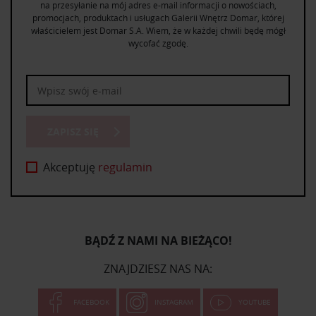
na przesyłanie na mój adres e-mail informacji o nowościach,
promocjach, produktach i usługach Galerii Wnętrz Domar, której
właścicielem jest Domar S.A. Wiem, że w każdej chwili będę mógł
wycofać zgodę.
ZAPISZ SIĘ
Akceptuję
regulamin
BĄDŹ Z NAMI NA BIEŻĄCO!
ZNAJDZIESZ NAS NA:
FACEBOOK
INSTAGRAM
YOUTUBE