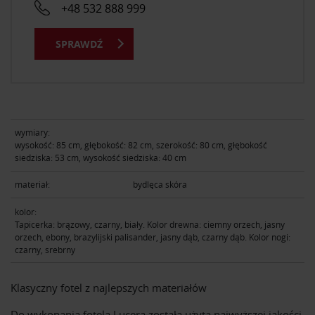
+48 532 888 999
SPRAWDŹ
wymiary:
wysokość: 85 cm, głębokość: 82 cm, szerokość: 80 cm, głębokość
siedziska: 53 cm, wysokość siedziska: 40 cm
materiał:
bydlęca skóra
kolor:
Tapicerka: brązowy, czarny, biały. Kolor drewna: ciemny orzech, jasny
orzech, ebony, brazylijski palisander, jasny dąb, czarny dąb. Kolor nogi:
czarny, srebrny
Klasyczny fotel z najlepszych materiałów
Do wykonania fotela Lucera została użyta najwyższej jakości