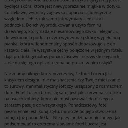
bydlęca skóra, która jest niewyobrażalnie miękka w dotyku.
Co ciekawe, wymiary zagłówka i oparcia są identyczne
względem siebie, tak samo jak wymiary siedziska i
podnóżka. Do ich wyprodukowania użyto forniru
drzewnego, który nadaje niesamowitego szyku i elegancji,
do wykonania poduch użyto wytrzymałą skórę wypełnioną
pianką, która w fenomenalny sposób dopasowuje się do
kształtu ciała. Te wszystkie cechy połączone w jednym fotelu
dają produkt genialny, ponadczasowy i niezwykle elegancki
– nie da się tego opisać, trzeba po prostu w nim usiąść!
Nie znamy nikogo kto zaprzeczyłby, że fotel Lucera jest
klasykiem designu, nie ma znaczenia czy Twoje mieszkanie
to surowy, minimalistyczny loft czy urządzony z rozmachem
dom. Fotel Lucera broni się sam, jest jak czerwona szminka
na ustach kobiety, która nie musi pasować do niczego a
zarazem pasuje do wszystkiego. Ponadczasowy fotel
niezmiennie jest ikoną stylu, mimo że od jego stworzenia
minęło już ponad 60 lat. Nie przychodzi nam nic innego jak
podsumować to czterema słowami: fotel Lucera jest