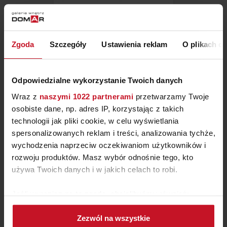
STÓŁ CHEF BONTEMPI
Zgoda
Szczegóły
Ustawienia reklam
O plikach c
ZAPYTAJ O CENĘ W SALONIE
Odpowiedzialne wykorzystanie Twoich danych
Wraz z
naszymi 1022 partnerami
przetwarzamy Twoje
osobiste dane, np. adres IP, korzystając z takich
technologii jak pliki cookie, w celu wyświetlania
spersonalizowanych reklam i treści, analizowania tychże,
wychodzenia naprzeciw oczekiwaniom użytkowników i
rozwoju produktów. Masz wybór odnośnie tego, kto
używa Twoich danych i w jakich celach to robi.
Jeśli wyrazisz na to zgodę, chcielibyśmy również:
Gromadzić dane dotyczące Twojej lokalizacji
Zezwól na wszystkie
geograficznej z dokładnością nawet do kilku metrów