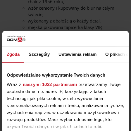
chair z 1956 roku,
wzór ceniony i kupowany do biur na całym
świecie,
wykonany z dbałością o każdy detal,
miękka pikowana tapicerka klasy VIP,
wysokiej jakości welur,
miękki materiałowy zagłówek dla odciążenia
odcinka szyjnego,
wygodne i miękkie podłokietniki, synchroniczny
Zgoda
Szczegóły
Ustawienia reklam
O plikach c
ruch siedziska i oparcia.
Odpowiedzialne wykorzystanie Twoich danych
Wraz z
naszymi 1022 partnerami
przetwarzamy Twoje
osobiste dane, np. adres IP, korzystając z takich
ZOBACZ INNE PRODUKTY
technologii jak pliki cookie, w celu wyświetlania
spersonalizowanych reklam i treści, analizowania tychże,
W KATEGORII: MEBLE, SALON, DOMOWE BIURO,
wychodzenia naprzeciw oczekiwaniom użytkowników i
GABINET
rozwoju produktów. Masz wybór odnośnie tego, kto
używa Twoich danych i w jakich celach to robi.