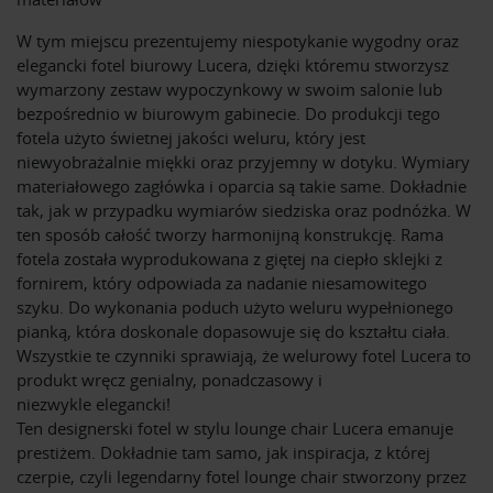
W tym miejscu prezentujemy niespotykanie wygodny oraz
elegancki fotel biurowy Lucera, dzięki któremu stworzysz
wymarzony zestaw wypoczynkowy w swoim salonie lub
bezpośrednio w biurowym gabinecie. Do produkcji tego
fotela użyto świetnej jakości weluru, który jest
niewyobrażalnie miękki oraz przyjemny w dotyku. Wymiary
materiałowego zagłówka i oparcia są takie same. Dokładnie
tak, jak w przypadku wymiarów siedziska oraz podnóżka. W
ten sposób całość tworzy harmonijną konstrukcję. Rama
fotela została wyprodukowana z giętej na ciepło sklejki z
fornirem, który odpowiada za nadanie niesamowitego
szyku. Do wykonania poduch użyto weluru wypełnionego
pianką, która doskonale dopasowuje się do kształtu ciała.
Wszystkie te czynniki sprawiają, że welurowy fotel Lucera to
produkt wręcz genialny, ponadczasowy i
niezwykle elegancki!
Ten designerski fotel w stylu lounge chair Lucera emanuje
prestiżem. Dokładnie tam samo, jak inspiracja, z której
czerpie, czyli legendarny fotel lounge chair stworzony przez