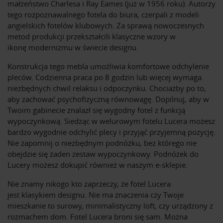
małżeństwo Charlesa i Ray Eames (już w 1956 roku). Autorzy
tego rozpoznawalnego fotela do biura, czerpali z modeli
angielskich fotelów klubowych. Za sprawą nowoczesnych
metod produkcji przekształcili klasyczne wzory w
ikonę modernizmu w świecie designu.
Konstrukcja tego mebla umożliwia komfortowe odchylenie
pleców. Codzienna praca po 8 godzin lub więcej wymaga
niezbędnych chwil relaksu i odpoczynku. Chociażby po to,
aby zachować psychofizyczną równowagę. Dopilnuj, aby w
Twoim gabinecie znalazł się wygodny fotel z funkcją
wypoczynkową. Siedząc w welurowym fotelu Lucera możesz
bardzo wygodnie odchylić plecy i przyjąć przyjemną pozycję.
Nie zapomnij o niezbędnym podnóżku, bez którego nie
obejdzie się żaden zestaw wypoczynkowy. Podnóżek do
Lucery możesz dokupić również w naszym e-sklepie.
Nie znamy nikogo kto zaprzeczy, że fotel Lucera
jest klasykiem designu. Nie ma znaczenia czy Twoje
mieszkanie to surowy, minimalistyczny loft, czy urządzony z
rozmachem dom. Fotel Lucera broni się sam. Można