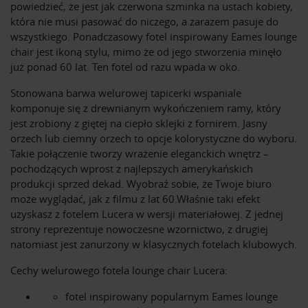
powiedzieć, że jest jak czerwona szminka na ustach kobiety,
która nie musi pasować do niczego, a zarazem pasuje do
wszystkiego. Ponadczasowy fotel inspirowany Eames lounge
chair jest ikoną stylu, mimo że od jego stworzenia minęło
już ponad 60 lat. Ten fotel od razu wpada w oko.
Stonowana barwa welurowej tapicerki wspaniale
komponuje się z drewnianym wykończeniem ramy, który
jest zrobiony z giętej na ciepło sklejki z fornirem. Jasny
orzech lub ciemny orzech to opcje kolorystyczne do wyboru.
Takie połączenie tworzy wrażenie eleganckich wnętrz –
pochodzących wprost z najlepszych amerykańskich
produkcji sprzed dekad. Wyobraź sobie, że Twoje biuro
może wyglądać, jak z filmu z lat 60.Właśnie taki efekt
uzyskasz z fotelem Lucera w wersji materiałowej. Z jednej
strony reprezentuje nowoczesne wzornictwo, z drugiej
natomiast jest zanurzony w klasycznych fotelach klubowych.
Cechy welurowego fotela lounge chair Lucera:
fotel inspirowany popularnym Eames lounge