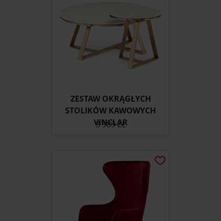
korzystania z ich usług.
ZESTAW OKRĄGŁYCH
STOLIKÓW KAWOWYCH
VINCLAR
3 989 ZŁ