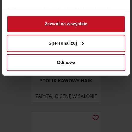
Jeśli wyrazisz na to zgodę, chcielibyśmy również:
Gromadzić dane dotyczące Twojej lokalizacji
Zezwól na wszystkie
geograficznej z dokładnością nawet do kilku metrów
Identyfikować Twoje urządzenie, aktywnie
analizując charakteryzującego je zbiory danych
Spersonalizuj
(fingerprinting, czyli wirtualny odcisk palca)
Dowiedz się więcej odnośnie tego, jak Twoje osobiste
dane są przetwarzane oraz ustaw własne preferencje w
Odmowa
sekcji szczegółów
. W Deklaracji plików cookie możesz
zmienić lub wycofać swoją zgodę w dowolnej chwili.
STOLIK KAWOWY HAIK
Wykorzystujemy pliki cookie do spersonalizowania treści
ZAPYTAJ O CENĘ W SALONIE
i reklam, aby oferować funkcje społecznościowe i
analizować ruch w naszej witrynie. Informacje o tym, jak
korzystasz z naszej witryny, udostępniamy partnerom
społecznościowym, reklamowym i analitycznym.
Partnerzy mogą połączyć te informacje z innymi danymi
otrzymanymi od Ciebie lub uzyskanymi podczas