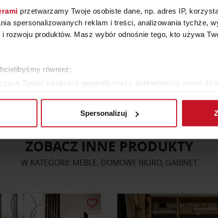
łatwa w utrzymaniu czystości tapicerka z
ekologicznej lub naturalnej
erami
przetwarzamy Twoje osobiste dane, np. adres IP, korzystaj
design klasy wyższej
lania spersonalizowanych reklam i treści, analizowania tychże,
chromowana podstawa
 rozwoju produktów. Masz wybór odnośnie tego, kto używa Twoi
Fotel biurowy Timo high może być wykonany 
naturalnej lub skórze ekologicznej w kolorze c
chcielibyśmy również:
brązowym lub białym.
Czas oczekiwania na zamówienie to około 16 t
zące Twojej lokalizacji geograficznej z dokładnością nawet do 
rządzenie, aktywnie analizując charakteryzującego je zbiory dany
Spersonalizuj
Z
 tego, jak Twoje osobiste dane są przetwarzane oraz ustaw wła
plików cookie możesz zmienić lub wycofać swoją zgodę w dowolne
ZOBACZ INNE PRODUKTY
do spersonalizowania treści i reklam, aby oferować funkcje sp
W KATEGORII: MEBLE, DOMOWE BIURO, GABINET
ormacje o tym, jak korzystasz z naszej witryny, udostępniamy p
Partnerzy mogą połączyć te informacje z innymi danymi otrzym
nia z ich usług.