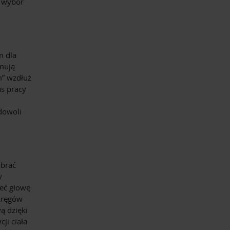
z wybór
m dla
jmują
m” wzdłuż
as pracy
dowoli
–
obrać
y
eć głowę
kręgów
ą dzięki
ji ciała