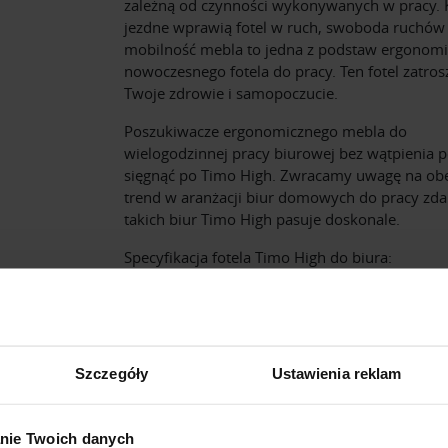
zależną od czynności wykonywanych w pracy. 
jezdne wprawią fotel w ruch, swoboda ruchów 
mobilność mebla to jedna z podstaw ergonom
nowoczesnego fotela do pracy. Ten fotel zatrosz
Twoje zdrowie i samopoczucie.
Poszukiwacze ergonomicznego mebla do
wielogodzinnej pracy biurowej bez wątpienia 
sięgnąć po Timo High. Zwracamy uwagę na ob
trend w aranżacji biur domowych do pracy zda
takich biur Timo High pasuje doskonale.
Specyfikacja fotela Timo High do biura:
komfortowe, doskonale wyprofilowane o
pełna elegancji skóra najwyższej jakości
wygodny zagłówek
teleskop pneumatyczny do regulacji wys
Szczegóły
Ustawienia reklam
siedziska (regulacja góra/dół)
swobodne odchylanie fotela do tyłu/moż
blokady w wybranej pozycji
nie Twoich danych