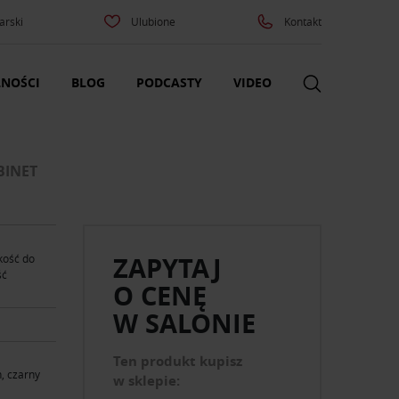
arski
Ulubione
Kontakt
NOŚCI
BLOG
PODCASTY
VIDEO
BINET
ZAPYTAJ
kość do
ść
O CENĘ
W SALONIE
Ten produkt kupisz
h, czarny
w sklepie: