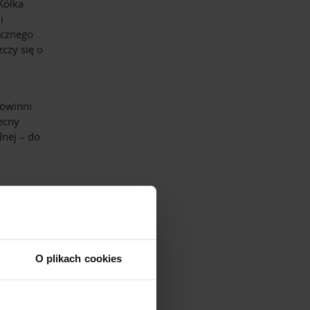
Kółka
i
icznego
czy się o
powinni
ecny
lnej – do
parcie
okości
O plikach cookies
liwość