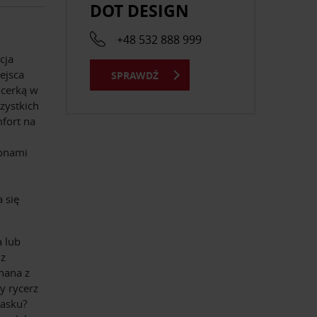
DOT DESIGN
+48 532 888 999
cja
ejsca
SPRAWDŹ
icerką w
zystkich
fort na
onami
 się
a lub
 z
nana z
y rycerz
lasku?