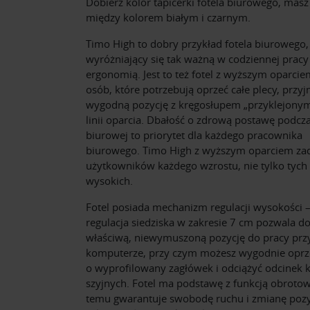
Dobierz kolor tapicerki fotela biurowego, mas
między kolorem białym i czarnym.
Timo High to dobry przykład fotela biurowego,
wyróżniający się tak ważną w codziennej pracy
ergonomią. Jest to też fotel z wyższym oparcie
osób, które potrzebują oprzeć całe plecy, przy
wygodną pozycję z kręgosłupem „przyklejony
linii oparcia. Dbałość o zdrową postawę podcz
biurowej to priorytet dla każdego pracownika
biurowego. Timo High z wyższym oparciem za
użytkowników każdego wzrostu, nie tylko tych
wysokich.
Fotel posiada mechanizm regulacji wysokości 
regulacja siedziska w zakresie 7 cm pozwala d
właściwą, niewymuszoną pozycję do pracy prz
komputerze, przy czym możesz wygodnie oprz
o wyprofilowany zagłówek i odciążyć odcinek 
szyjnych. Fotel ma podstawę z funkcją obrotow
temu gwarantuje swobodę ruchu i zmianę pozyc