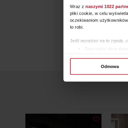
Wraz z
naszymi 1022 partn
pliki cookie, w celu wyświet
oczekiwaniom użytkowników i
to robi.
Jeśli wyrazisz na to zgodę, 
Gromadzić dane dotyc
Identyfikować Twoje u
wirtualny odcisk palca)
Odmowa
Dowiedz się więcej odnośnie
szczegółów
. W Deklaracji 
Wykorzystujemy pliki cookie 
ruch w naszej witrynie. Inf
reklamowym i analitycznym. 
uzyskanymi podczas korzysta