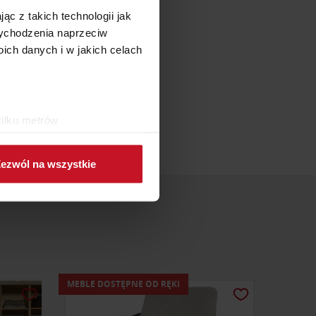
e skóry
ąc z takich technologii jak
 wychodzenia naprzeciw
ch danych i w jakich celach
w skórze
zarnym,
ygodni.
kilku metrów
ch (fingerprinting, czyli
ezwól na wszystkie
sne preferencje w
sekcji
j chwili.
ołecznościowe i analizować
artnerom społecznościowym,
anymi od Ciebie lub
MEBLE DOSTĘPNE OD RĘKI