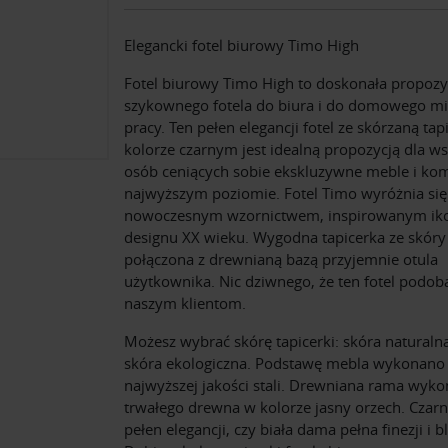
Elegancki fotel biurowy Timo High
Fotel biurowy Timo High to doskonała propozy
szykownego fotela do biura i do domowego mi
pracy. Ten pełen elegancji fotel ze skórzaną tap
kolorze czarnym jest idealną propozycją dla ws
osób ceniących sobie ekskluzywne meble i kom
najwyższym poziomie. Fotel Timo wyróżnia się
nowoczesnym wzornictwem, inspirowanym ik
designu XX wieku. Wygodna tapicerka ze skóry
połączona z drewnianą bazą przyjemnie otula
użytkownika. Nic dziwnego, że ten fotel podoba
naszym klientom.
Możesz wybrać skórę tapicerki: skóra naturaln
skóra ekologiczna. Podstawę mebla wykonano
najwyższej jakości stali. Drewniana rama wyko
trwałego drewna w kolorze jasny orzech. Czarn
pełen elegancji, czy biała dama pełna finezji i b