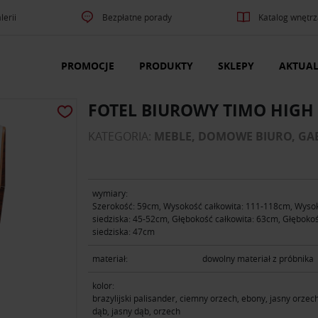
lerii
Bezpłatne porady
Katalog wnętrz
PROMOCJE
PRODUKTY
SKLEPY
AKTUAL
FOTEL BIUROWY TIMO HIGH
KATEGORIA:
MEBLE, DOMOWE BIURO, GA
wymiary:
Szerokość: 59cm, Wysokość całkowita: 111-118cm, Wyso
siedziska: 45-52cm, Głębokość całkowita: 63cm, Głęboko
siedziska: 47cm
materiał:
dowolny materiał z próbnika
kolor:
brazylijski palisander, ciemny orzech, ebony, jasny orzec
dąb, jasny dąb, orzech