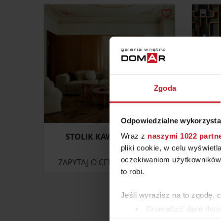
Zgoda
Odpowiedzialne wykorzysta
STOLIK KAWOWY CINO
Wraz z
naszymi 1022 partn
pliki cookie, w celu wyświet
oczekiwaniom użytkowników i
ZAPYTAJ O CENĘ W SALONIE
ZAP
to robi.
Jeśli wyrazisz na to zgodę, 
Gromadzić dane dotyc
Identyfikować Twoje u