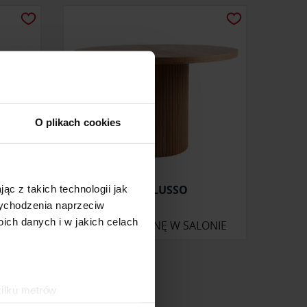
O plikach cookies
STÓŁ LUSSO
ąc z takich technologii jak
 wychodzenia naprzeciw
ch danych i w jakich celach
ONIE
ZAPYTAJ O CENĘ W SALONIE
kilku metrów
ch (fingerprinting, czyli