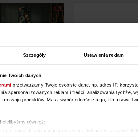
Szczegóły
Ustawienia reklam
nie Twoich danych
ŁÓŻKO 81248
FOTEL SOLID
erami
przetwarzamy Twoje osobiste dane, np. adres IP, korzystaj
lania spersonalizowanych reklam i treści, analizowania tychże,
 rozwoju produktów. Masz wybór odnośnie tego, kto używa Twoi
YTAJ O CENĘ W SALONIE
ZAPYTAJ O CENĘ W SAL
chcielibyśmy również:
ZOBACZ WSZYSTKIE PRODUKTY
zące Twojej lokalizacji geograficznej z dokładnością nawet do 
rządzenie, aktywnie analizując charakteryzującego je zbiory dany