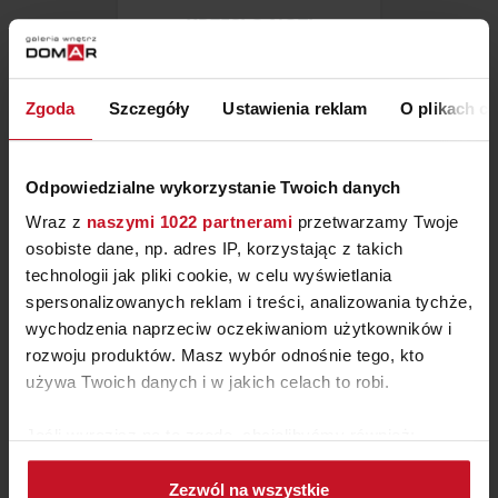
KRZESŁO NOTI
ZAPYTAJ O CENĘ W SALONIE
Zgoda
Szczegóły
Ustawienia reklam
O plikach c
Odpowiedzialne wykorzystanie Twoich danych
Wraz z
naszymi 1022 partnerami
przetwarzamy Twoje
osobiste dane, np. adres IP, korzystając z takich
technologii jak pliki cookie, w celu wyświetlania
spersonalizowanych reklam i treści, analizowania tychże,
wychodzenia naprzeciw oczekiwaniom użytkowników i
rozwoju produktów. Masz wybór odnośnie tego, kto
używa Twoich danych i w jakich celach to robi.
Jeśli wyrazisz na to zgodę, chcielibyśmy również:
FOTEL ALESSIO
Gromadzić dane dotyczące Twojej lokalizacji
Zezwól na wszystkie
geograficznej z dokładnością nawet do kilku metrów