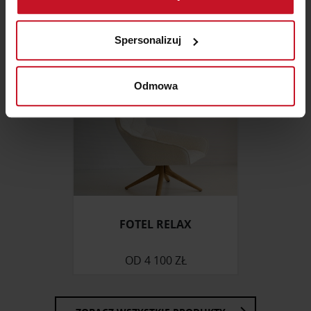
ZAPYTAJ O CENĘ W SALONIE
Identyfikować Twoje urządzenie, aktywnie
analizując charakteryzującego je zbiory danych
Spersonalizuj
(fingerprinting, czyli wirtualny odcisk palca)
Dowiedz się więcej odnośnie tego, jak Twoje osobiste
dane są przetwarzane oraz ustaw własne preferencje w
Odmowa
sekcji szczegółów
. W Deklaracji plików cookie możesz
zmienić lub wycofać swoją zgodę w dowolnej chwili.
Wykorzystujemy pliki cookie do spersonalizowania treści
i reklam, aby oferować funkcje społecznościowe i
analizować ruch w naszej witrynie. Informacje o tym, jak
korzystasz z naszej witryny, udostępniamy partnerom
społecznościowym, reklamowym i analitycznym.
FOTEL RELAX
Partnerzy mogą połączyć te informacje z innymi danymi
otrzymanymi od Ciebie lub uzyskanymi podczas
OD
4 100 ZŁ
korzystania z ich usług.