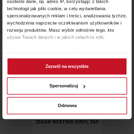
osobiste dane, np. adres IP, korzystając z takich
technologii jak pliki cookie, w celu wyświetlania
LUSTRO EUFORIA
spersonalizowanych reklam i treści, analizowania tychże,
wychodzenia naprzeciw oczekiwaniom użytkowników i
ZAPYTAJ O CENĘ W SALONIE
rozwoju produktów. Masz wybór odnośnie tego, kto
używa Twoich danych i w jakich celach to robi.
Jeśli wyrazisz na to zgodę, chcielibyśmy również:
Gromadzić dane dotyczące Twojej lokalizacji
Zezwól na wszystkie
geograficznej z dokładnością nawet do kilku metrów
Identyfikować Twoje urządzenie, aktywnie
analizując charakteryzującego je zbiory danych
Spersonalizuj
(fingerprinting, czyli wirtualny odcisk palca)
Dowiedz się więcej odnośnie tego, jak Twoje osobiste
dane są przetwarzane oraz ustaw własne preferencje w
Odmowa
sekcji szczegółów
. W Deklaracji plików cookie możesz
zmienić lub wycofać swoją zgodę w dowolnej chwili.
ZEGAR NEXTIME VINYL TAP
Wykorzystujemy pliki cookie do spersonalizowania treści