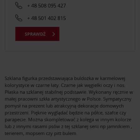
+ 48 508 095 427
+ 48 501 402 815
SPRAWDŹ
Szklana figurka przedstawiająca buldożka w karmelowej
kolorystyce w czarne łaty. Czarne jak węgielki oczy i nos.
Płaska na szklanej stabilnej podstawie. Wykonany ręcznie w
małej pracowni szkła artystycznego w Polsce. Sympatyczny
pomysł na prezent lub atrakcyjną dekoracje domowych
przestrzeni. Pięknie wyglądać będzie na półce, szafce czy
parapecie. Można skompletować z kolega w innym kolorze
lub z innymi rasami psów z tej szklanej serii np jamnikiem ,
terierem, mopsem czy pitt bulem.