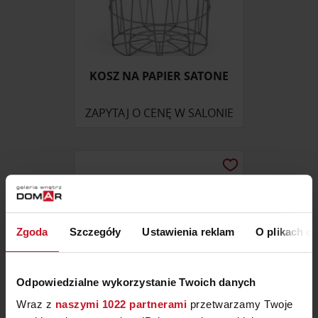
KOSZ NA PAPIER SATONE
ZAPYTAJ O CENĘ W SALONIE
Zgoda
Szczegóły
Ustawienia reklam
O plikach c
Odpowiedzialne wykorzystanie Twoich danych
Wraz z
naszymi 1022 partnerami
przetwarzamy Twoje