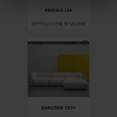
Wykorzystujemy pliki cookie do spersonalizowania treści
KRZESŁO LEA
i reklam, aby oferować funkcje społecznościowe i
analizować ruch w naszej witrynie. Informacje o tym, jak
ZAPYTAJ O CENĘ W SALONIE
korzystasz z naszej witryny, udostępniamy partnerom
społecznościowym, reklamowym i analitycznym.
Partnerzy mogą połączyć te informacje z innymi danymi
otrzymanymi od Ciebie lub uzyskanymi podczas
korzystania z ich usług.
NAROŻNIK COSY