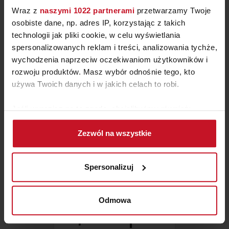
Wraz z
naszymi 1022 partnerami
przetwarzamy Twoje
osobiste dane, np. adres IP, korzystając z takich
technologii jak pliki cookie, w celu wyświetlania
spersonalizowanych reklam i treści, analizowania tychże,
ŁÓŻKO RUKA
wychodzenia naprzeciw oczekiwaniom użytkowników i
rozwoju produktów. Masz wybór odnośnie tego, kto
ZAPYTAJ O CENĘ W SALONIE
używa Twoich danych i w jakich celach to robi.
Jeśli wyrazisz na to zgodę, chcielibyśmy również:
Gromadzić dane dotyczące Twojej lokalizacji
Zezwól na wszystkie
geograficznej z dokładnością nawet do kilku metrów
Identyfikować Twoje urządzenie, aktywnie
analizując charakteryzującego je zbiory danych
Spersonalizuj
(fingerprinting, czyli wirtualny odcisk palca)
Dowiedz się więcej odnośnie tego, jak Twoje osobiste
dane są przetwarzane oraz ustaw własne preferencje w
Odmowa
sekcji szczegółów
. W Deklaracji plików cookie możesz
zmienić lub wycofać swoją zgodę w dowolnej chwili.