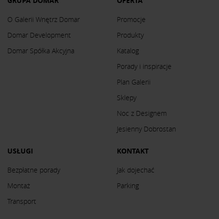
GRUPA DOMAR
OFERTA
O Galerii Wnętrz Domar
Promocje
Domar Development
Produkty
Domar Spółka Akcyjna
Katalog
Porady i inspiracje
Plan Galerii
Sklepy
Noc z Designem
Jesienny Dobrostan
USŁUGI
KONTAKT
Bezpłatne porady
Jak dojechać
Montaż
Parking
Transport