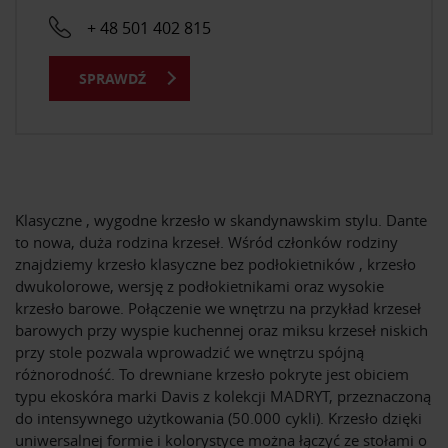
+ 48 501 402 815
SPRAWDŹ
Klasyczne , wygodne krzesło w skandynawskim stylu. Dante
to nowa, duża rodzina krzeseł. Wśród członków rodziny
znajdziemy krzesło klasyczne bez podłokietników , krzesło
dwukolorowe, wersję z podłokietnikami oraz wysokie
krzesło barowe. Połączenie we wnętrzu na przykład krzeseł
barowych przy wyspie kuchennej oraz miksu krzeseł niskich
przy stole pozwala wprowadzić we wnętrzu spójną
różnorodność. To drewniane krzesło pokryte jest obiciem
typu ekoskóra marki Davis z kolekcji MADRYT, przeznaczoną
do intensywnego użytkowania (50.000 cykli). Krzesło dzięki
uniwersalnej formie i kolorystyce można łączyć ze stołami o