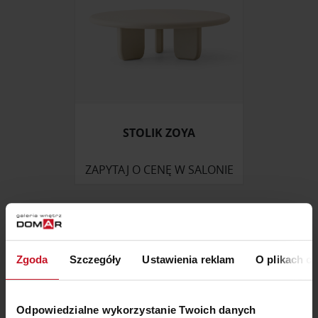
STOLIK ZOYA
ZAPYTAJ O CENĘ W SALONIE
Zgoda
Szczegóły
Ustawienia reklam
O plikach c
Odpowiedzialne wykorzystanie Twoich danych