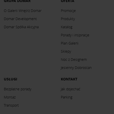
GRUPA DOMAR
OFERTA
O Galerii Wnętrz Domar
Promocje
Domar Development
Produkty
Domar Spółka Akcyjna
Katalog
Porady i inspiracje
Plan Galerii
Sklepy
Noc z Designem
Jesienny Dobrostan
USŁUGI
KONTAKT
Bezpłatne porady
Jak dojechać
Montaż
Parking
Transport