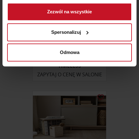
Gromadzić dane dotyczące Twojej lokalizacji
Zezwól na wszystkie
geograficznej z dokładnością nawet do kilku metrów
Identyfikować Twoje urządzenie, aktywnie
analizując charakteryzującego je zbiory danych
Spersonalizuj
(fingerprinting, czyli wirtualny odcisk palca)
Dowiedz się więcej odnośnie tego, jak Twoje osobiste
dane są przetwarzane oraz ustaw własne preferencje w
Odmowa
PODŁOGA BALTIC WOOD
sekcji szczegółów
. W Deklaracji plików cookie możesz
TIMELESS
zmienić lub wycofać swoją zgodę w dowolnej chwili.
ZAPYTAJ O CENĘ W SALONIE
Wykorzystujemy pliki cookie do spersonalizowania treści
i reklam, aby oferować funkcje społecznościowe i
analizować ruch w naszej witrynie. Informacje o tym, jak
korzystasz z naszej witryny, udostępniamy partnerom
społecznościowym, reklamowym i analitycznym.
Partnerzy mogą połączyć te informacje z innymi danymi
otrzymanymi od Ciebie lub uzyskanymi podczas
korzystania z ich usług.