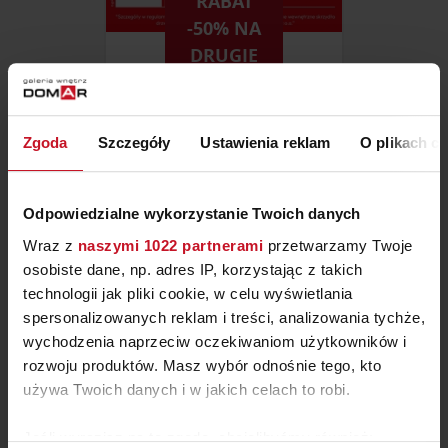
RABAT
-50% NA
DRUGIE
SKRZYDŁO DRZWI PORTA.
Zgoda
Szczegóły
Ustawienia reklam
O plikach c
Odpowiedzialne wykorzystanie Twoich danych
Wraz z
naszymi 1022 partnerami
przetwarzamy Twoje
ZOBACZ INNE PRODUKTY
osobiste dane, np. adres IP, korzystając z takich
technologii jak pliki cookie, w celu wyświetlania
W KATEGORII: PODŁOGI
spersonalizowanych reklam i treści, analizowania tychże,
wychodzenia naprzeciw oczekiwaniom użytkowników i
rozwoju produktów. Masz wybór odnośnie tego, kto
używa Twoich danych i w jakich celach to robi.
Jeśli wyrazisz na to zgodę, chcielibyśmy również: