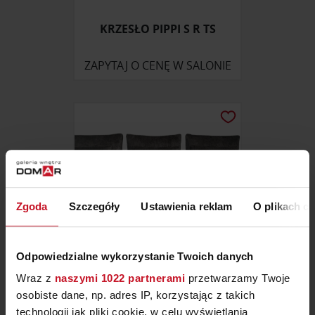
KRZESŁO PIPPI S R TS
ZAPYTAJ O CENĘ W SALONIE
Zgoda
Szczegóły
Ustawienia reklam
O plikach c
Odpowiedzialne wykorzystanie Twoich danych
Wraz z
naszymi 1022 partnerami
przetwarzamy Twoje
NAROŻNIK CAPRI
osobiste dane, np. adres IP, korzystając z takich
technologii jak pliki cookie, w celu wyświetlania