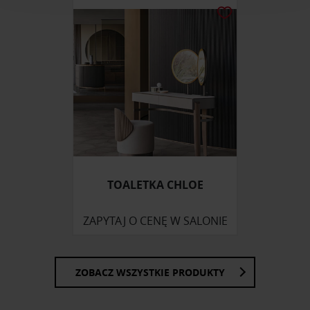
analizować ruch w naszej witrynie. Informacje o tym, jak
korzystasz z naszej witryny, udostępniamy partnerom
społecznościowym, reklamowym i analitycznym.
Partnerzy mogą połączyć te informacje z innymi danymi
otrzymanymi od Ciebie lub uzyskanymi podczas
korzystania z ich usług.
TOALETKA CHLOE
ZAPYTAJ O CENĘ W SALONIE
ZOBACZ WSZYSTKIE PRODUKTY