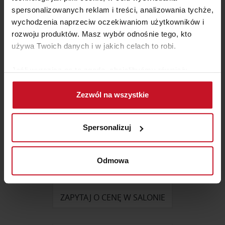
ZAPYTAJ O CENĘ W SALONIE
spersonalizowanych reklam i treści, analizowania tychże,
wychodzenia naprzeciw oczekiwaniom użytkowników i
rozwoju produktów. Masz wybór odnośnie tego, kto
używa Twoich danych i w jakich celach to robi.
Jeśli wyrazisz na to zgodę, chcielibyśmy również:
Gromadzić dane dotyczące Twojej lokalizacji
Zezwól na wszystkie
geograficznej z dokładnością nawet do kilku metrów
Identyfikować Twoje urządzenie, aktywnie
analizując charakteryzującego je zbiory danych
Spersonalizuj
(fingerprinting, czyli wirtualny odcisk palca)
Dowiedz się więcej odnośnie tego, jak Twoje osobiste
dane są przetwarzane oraz ustaw własne preferencje w
Odmowa
STOLIK NOCNY NUBO
sekcji szczegółów
. W Deklaracji plików cookie możesz
zmienić lub wycofać swoją zgodę w dowolnej chwili.
ZAPYTAJ O CENĘ W SALONIE
Wykorzystujemy pliki cookie do spersonalizowania treści
i reklam, aby oferować funkcje społecznościowe i