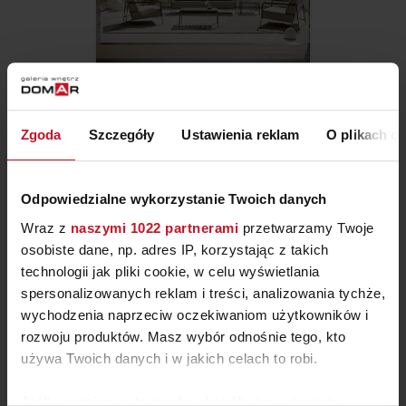
KOMPLET WYPOCZYNKOWY
GARDEN ESTIVO
Zgoda
Szczegóły
Ustawienia reklam
O plikach c
ZAPYTAJ O CENĘ W SALONIE
Odpowiedzialne wykorzystanie Twoich danych
Wraz z
naszymi 1022 partnerami
przetwarzamy Twoje
osobiste dane, np. adres IP, korzystając z takich
technologii jak pliki cookie, w celu wyświetlania
spersonalizowanych reklam i treści, analizowania tychże,
wychodzenia naprzeciw oczekiwaniom użytkowników i
rozwoju produktów. Masz wybór odnośnie tego, kto
używa Twoich danych i w jakich celach to robi.
Jeśli wyrazisz na to zgodę, chcielibyśmy również: