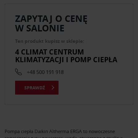
ZAPYTAJ O CENĘ
W SALONIE
Ten produkt kupisz w sklepie:
4 CLIMAT CENTRUM
KLIMATYZACJI I POMP CIEPŁA
+48 500 191 918
SPRAWDŹ
Pompa ciepła Daikin Altherma ERGA to nowoczesne
rozwiązanie typu powietrze–woda, stworzone z myślą o