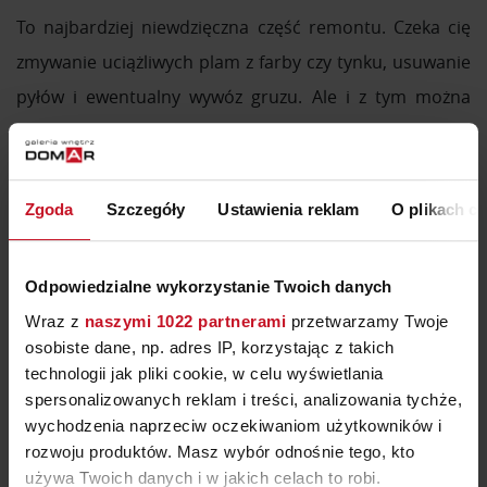
To najbardziej niewdzięczna część remontu. Czeka cię
zmywanie uciążliwych plam z farby czy tynku, usuwanie
pyłów i ewentualny wywóz gruzu. Ale i z tym można
sobie całkiem nieźle poradzić. Kontener na gruz i
odpady zamówisz odpłatnie u zarządcy terenu. Solidna
ekipa remontowa powinna sama po sobie posprzątać.
Zgoda
Szczegóły
Ustawienia reklam
O plikach c
Zapytaj o to jeszcze zanim zabierze się do pracy. Jeśli
fachowcy odpowiedzą, że są od remontowania, a nie od
Odpowiedzialne wykorzystanie Twoich danych
sprzątania, poszukaj raczej kogoś innego. O
Wraz z
naszymi 1022 partnerami
przetwarzamy Twoje
rekomendacje warto zapytać znajomych. Czym sprzątać
osobiste dane, np. adres IP, korzystając z takich
po remoncie? W sklepach budowlanych bez trudu
technologii jak pliki cookie, w celu wyświetlania
spersonalizowanych reklam i treści, analizowania tychże,
znajdziesz wszelkie niezbędne środki i materiały, które
wychodzenia naprzeciw oczekiwaniom użytkowników i
ci to ułatwią. Sprzątanie domu po remoncie nie jest
rozwoju produktów. Masz wybór odnośnie tego, kto
takie straszne – później już tylko cieszysz się efektami.
używa Twoich danych i w jakich celach to robi.