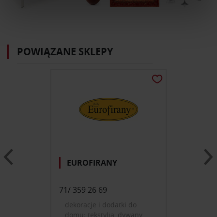
Wykorzystujemy pliki cookie do spersonalizowania treści
i reklam, aby oferować funkcje społecznościowe i
analizować ruch w naszej witrynie. Informacje o tym, jak
POWIĄZANE SKLEPY
korzystasz z naszej witryny, udostępniamy partnerom
społecznościowym, reklamowym i analitycznym.
Partnerzy mogą połączyć te informacje z innymi danymi
otrzymanymi od Ciebie lub uzyskanymi podczas
korzystania z ich usług.
EUROFIRANY
71/ 359 26 69
dekoracje i dodatki do
domu; tekstylia, dywany