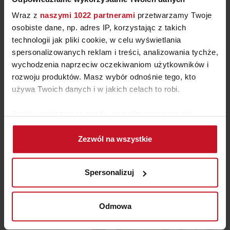
uwagę na pełen przepychu żyrandol, przywodzący na
Wraz z
naszymi 1022 partnerami
przetwarzamy Twoje
myśl kryształowe kandelabry a także na stylowe lustro.
osobiste dane, np. adres IP, korzystając z takich
technologii jak pliki cookie, w celu wyświetlania
W zestawieniu z bielą mebli całość tworzy wrażenie
spersonalizowanych reklam i treści, analizowania tychże,
lekkości. Idealna propozycja na obiady nie tylko
wychodzenia naprzeciw oczekiwaniom użytkowników i
czwartkowe (jak za króla Stanisława Augusta
rozwoju produktów. Masz wybór odnośnie tego, kto
używa Twoich danych i w jakich celach to robi.
Poniatowskiego).
Jeśli wyrazisz na to zgodę, chcielibyśmy również:
Gromadzić dane dotyczące Twojej lokalizacji
Zezwól na wszystkie
geograficznej z dokładnością nawet do kilku metrów
Identyfikować Twoje urządzenie, aktywnie
analizując charakteryzującego je zbiory danych
Spersonalizuj
(fingerprinting, czyli wirtualny odcisk palca)
Dowiedz się więcej odnośnie tego, jak Twoje osobiste
dane są przetwarzane oraz ustaw własne preferencje w
Odmowa
sekcji szczegółów
. W Deklaracji plików cookie możesz
zmienić lub wycofać swoją zgodę w dowolnej chwili.