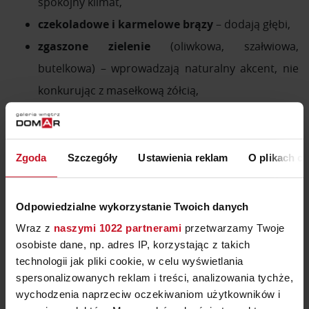
spokojny klimat,
czekoladowe i karmelowe brązy
– dodają głębi,
zgaszone zielenie
(oliwkowa, szałwiowa,
butelkowa) – wprowadzają naturalny akcent, nie
konkurując z masełkową żółcią,
terakota, cegła, delikatne rudości
– podkreślają
ciepło palety i dobrze współgrają z brązowo-
złotym metalem.
Zgoda
Szczegóły
Ustawienia reklam
O plikach c
Praktyczny sposób na harmonijne łączenie to przyjęcie
Odpowiedzialne wykorzystanie Twoich danych
prostego schematu: 1 kolor bazowy (np. butter yellow
Wraz z
naszymi 1022 partnerami
przetwarzamy Twoje
lub złamana biel), 1–2 kolory uzupełniające z palety
osobiste dane, np. adres IP, korzystając z takich
ziemi (np. zgaszona zieleń, czekoladowy brąz) i metal w
technologii jak pliki cookie, w celu wyświetlania
odcieniu liquid bronze jako wspólny mianownik w
spersonalizowanych reklam i treści, analizowania tychże,
wychodzenia naprzeciw oczekiwaniom użytkowników i
detalach. Dzięki temu wnętrze wygląda spójnie, nawet