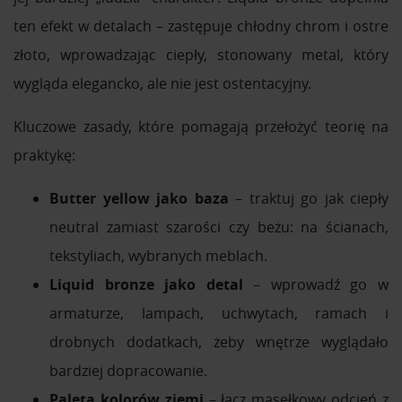
ten efekt w detalach – zastępuje chłodny chrom i ostre
złoto, wprowadzając ciepły, stonowany metal, który
wygląda elegancko, ale nie jest ostentacyjny.
Kluczowe zasady, które pomagają przełożyć teorię na
praktykę:
Butter yellow jako baza
– traktuj go jak ciepły
neutral zamiast szarości czy beżu: na ścianach,
tekstyliach, wybranych meblach.
Liquid bronze jako detal
– wprowadź go w
armaturze, lampach, uchwytach, ramach i
drobnych dodatkach, żeby wnętrze wyglądało
bardziej dopracowanie.
Paleta kolorów ziemi
– łącz masełkowy odcień z