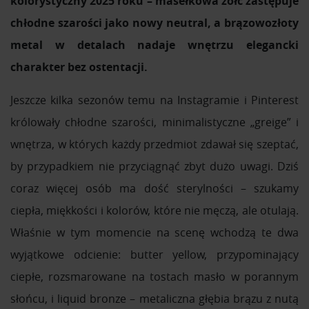
kolorystyczny 2025 roku – masełkowa żółć zastępuje
chłodne szarości jako nowy neutral, a brązowozłoty
metal w detalach nadaje wnętrzu elegancki
charakter bez ostentacji.
Jeszcze kilka sezonów temu na Instagramie i Pinterest
królowały chłodne szarości, minimalistyczne „greige” i
wnętrza, w których każdy przedmiot zdawał się szeptać,
by przypadkiem nie przyciągnąć zbyt dużo uwagi. Dziś
coraz więcej osób ma dość sterylności – szukamy
ciepła, miękkości i kolorów, które nie męczą, ale otulają.
Właśnie w tym momencie na scenę wchodzą te dwa
wyjątkowe odcienie: butter yellow, przypominający
ciepłe, rozsmarowane na tostach masło w porannym
słońcu, i liquid bronze – metaliczna głębia brązu z nutą