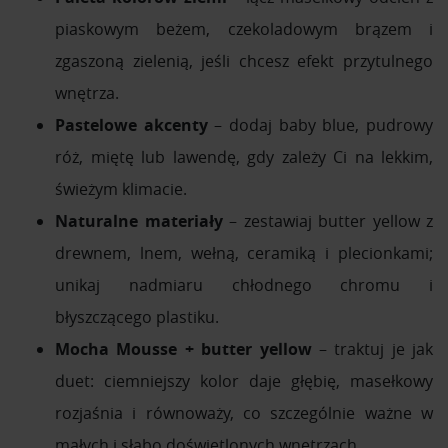
piaskowym beżem, czekoladowym brązem i
zgaszoną zielenią, jeśli chcesz efekt przytulnego
wnętrza.
Pastelowe akcenty
– dodaj baby blue, pudrowy
róż, miętę lub lawendę, gdy zależy Ci na lekkim,
świeżym klimacie.
Naturalne materiały
– zestawiaj butter yellow z
drewnem, lnem, wełną, ceramiką i plecionkami;
unikaj nadmiaru chłodnego chromu i
błyszczącego plastiku.
Mocha Mousse + butter yellow
– traktuj je jak
duet: ciemniejszy kolor daje głębię, masełkowy
rozjaśnia i równoważy, co szczególnie ważne w
małych i słabo doświetlonych wnętrzach.