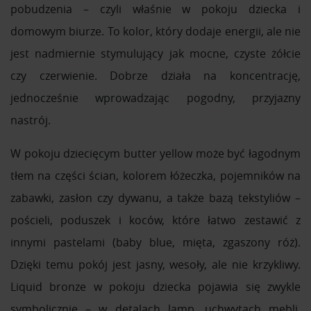
pobudzenia – czyli właśnie w pokoju dziecka i
domowym biurze. To kolor, który dodaje energii, ale nie
jest nadmiernie stymulujący jak mocne, czyste żółcie
czy czerwienie. Dobrze działa na koncentrację,
jednocześnie wprowadzając pogodny, przyjazny
nastrój.
W pokoju dziecięcym butter yellow może być łagodnym
tłem na części ścian, kolorem łóżeczka, pojemników na
zabawki, zasłon czy dywanu, a także bazą tekstyliów –
pościeli, poduszek i koców, które łatwo zestawić z
innymi pastelami (baby blue, mięta, zgaszony róż).
Dzięki temu pokój jest jasny, wesoły, ale nie krzykliwy.
Liquid bronze w pokoju dziecka pojawia się zwykle
symbolicznie – w detalach lamp, uchwytach mebli,