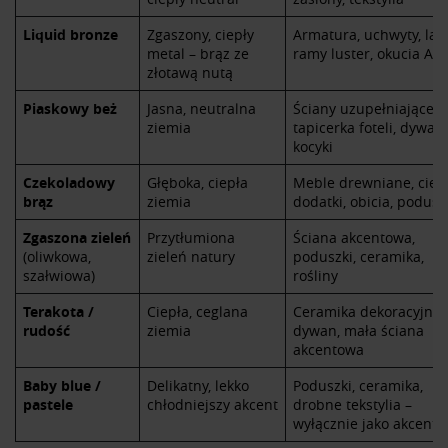
Partnerzy mogą połączyć te informacje z innymi danymi
Liquid bronze
Zgaszony, ciepły
Armatura, uchwyty, lam
otrzymanymi od Ciebie lub uzyskanymi podczas
metal – brąz ze
ramy luster, okucia AG
korzystania z ich usług.
złotawą nutą
Piaskowy beż
Jasna, neutralna
Ściany uzupełniające,
ziemia
tapicerka foteli, dywany
kocyki
Czekoladowy
Głęboka, ciepła
Meble drewniane, cie
brąz
ziemia
dodatki, obicia, podusz
Zgaszona zieleń
Przytłumiona
Ściana akcentowa,
(oliwkowa,
zieleń natury
poduszki, ceramika,
szałwiowa)
rośliny
Terakota /
Ciepła, ceglana
Ceramika dekoracyjna,
rudość
ziemia
dywan, mała ściana
akcentowa
Baby blue /
Delikatny, lekko
Poduszki, ceramika,
pastele
chłodniejszy akcent
drobne tekstylia –
wyłącznie jako akcent