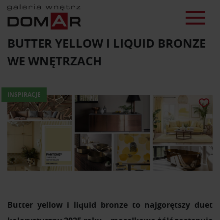
BUTTER YELLOW I LIQUID BRONZE
WE WNĘTRZACH
INSPIRACJE
Butter yellow i liquid bronze to najgorętszy duet