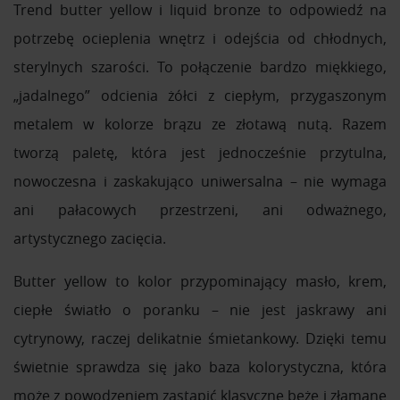
Trend butter yellow i liquid bronze to odpowiedź na
potrzebę ocieplenia wnętrz i odejścia od chłodnych,
sterylnych szarości. To połączenie bardzo miękkiego,
„jadalnego” odcienia żółci z ciepłym, przygaszonym
metalem w kolorze brązu ze złotawą nutą. Razem
tworzą paletę, która jest jednocześnie przytulna,
nowoczesna i zaskakująco uniwersalna – nie wymaga
ani pałacowych przestrzeni, ani odważnego,
artystycznego zacięcia.
Butter yellow to kolor przypominający masło, krem,
ciepłe światło o poranku – nie jest jaskrawy ani
cytrynowy, raczej delikatnie śmietankowy. Dzięki temu
świetnie sprawdza się jako baza kolorystyczna, która
może z powodzeniem zastąpić klasyczne beże i złamane