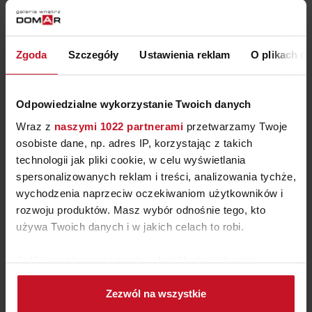
Zgoda
Szczegóły
Ustawienia reklam
O plikach c
Odpowiedzialne wykorzystanie Twoich danych
Wraz z
naszymi 1022 partnerami
przetwarzamy Twoje
osobiste dane, np. adres IP, korzystając z takich
technologii jak pliki cookie, w celu wyświetlania
spersonalizowanych reklam i treści, analizowania tychże,
wychodzenia naprzeciw oczekiwaniom użytkowników i
rozwoju produktów. Masz wybór odnośnie tego, kto
używa Twoich danych i w jakich celach to robi.
Jeśli wyrazisz na to zgodę, chcielibyśmy również:
Gromadzić dane dotyczące Twojej lokalizacji
Zezwól na wszystkie
geograficznej z dokładnością nawet do kilku metrów