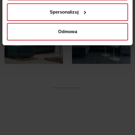
Identyfikować Twoje urządzenie, aktywnie
analizując charakteryzującego je zbiory danych
Spersonalizuj
(fingerprinting, czyli wirtualny odcisk palca)
Dowiedz się więcej odnośnie tego, jak Twoje osobiste
dane są przetwarzane oraz ustaw własne preferencje w
Odmowa
sekcji szczegółów
. W Deklaracji plików cookie możesz
zmienić lub wycofać swoją zgodę w dowolnej chwili.
Wykorzystujemy pliki cookie do spersonalizowania treści
i reklam, aby oferować funkcje społecznościowe i
analizować ruch w naszej witrynie. Informacje o tym, jak
korzystasz z naszej witryny, udostępniamy partnerom
społecznościowym, reklamowym i analitycznym.
Partnerzy mogą połączyć te informacje z innymi danymi
otrzymanymi od Ciebie lub uzyskanymi podczas
korzystania z ich usług.