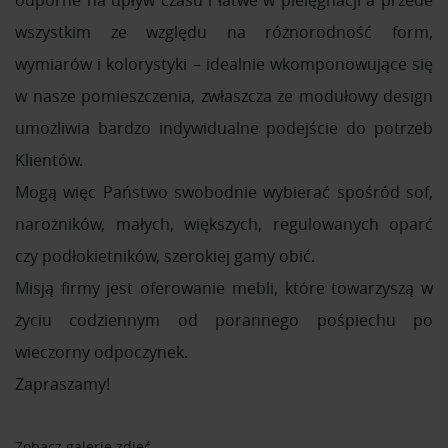
odporne na upływ czasu i łatwe w pielęgnacji a przede
wszystkim ze względu na różnorodność form,
wymiarów i kolorystyki – idealnie wkomponowujące się
w nasze pomieszczenia, zwłaszcza że modułowy design
umożliwia bardzo indywidualne podejście do potrzeb
Klientów.
Mogą więc Państwo swobodnie wybierać spośród sof,
narożników, małych, większych, regulowanych oparć
czy podłokietników, szerokiej gamy obić.
Misją firmy jest oferowanie mebli, które towarzyszą w
życiu codziennym od porannego pośpiechu po
wieczorny odpoczynek.
Zapraszamy!
Zobacz galerię zdjęć