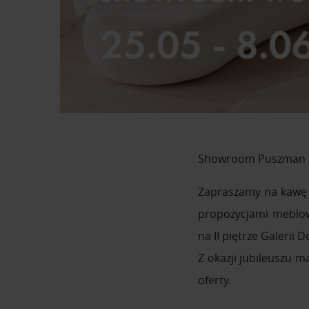
Showroom Puszman św
Zapraszamy na kawę i
propozycjami meblow
na II piętrze Galerii 
Z okazji jubileuszu 
oferty.