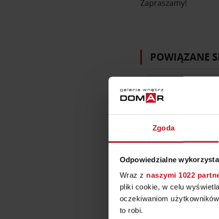
Zapraszamy!
POWIĄZANE S
Zgoda
Odpowiedzialne wykorzysta
PUSZMAN
Wraz z
naszymi 1022 partn
pliki cookie, w celu wyświet
+48 661 979 777
oczekiwaniom użytkowników i
to robi.
meble; salon