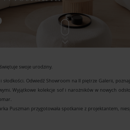
iętuje swoje urodziny.
 słodkości. Odwiedź Showroom na II piętrze Galerii, poznaj 
ymi. Wyjątkowe kolekcje sof i narożników w nowych odsł
Domar.
marka Puszman przygotowała spotkanie z projektantem, niesp