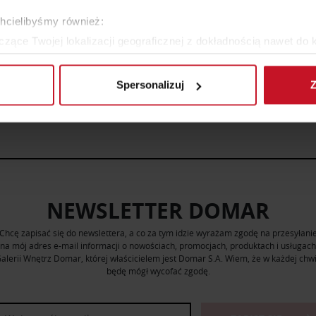
chcielibyśmy również:
zące Twojej lokalizacji geograficznej z dokładnością nawet do 
rządzenie, aktywnie analizując charakteryzującego je zbiory dany
Spersonalizuj
Z
 tego, jak Twoje osobiste dane są przetwarzane oraz ustaw wła
plików cookie możesz zmienić lub wycofać swoją zgodę w dowolne
do spersonalizowania treści i reklam, aby oferować funkcje sp
ormacje o tym, jak korzystasz z naszej witryny, udostępniamy p
Partnerzy mogą połączyć te informacje z innymi danymi otrzym
nia z ich usług.
NEWSLETTER DOMAR
Chcę zapisać się do newslettera, a co za tym idzie wyrażam zgodę na przesyłani
na mój adres e-mail informacji o nowościach, promocjach, produktach i usługach
alerii Wnętrz Domar, której właścicielem jest Domar S.A. Wiem, że w każdej chwi
będę mógł wycofać zgodę.