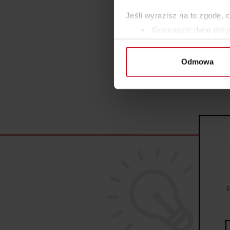
Jeśli wyrazisz na to zgodę, 
Gromadzić dane dotyc
Identyfikować Twoje u
wirtualny odcisk palca)
Odmowa
Dowiedz się więcej odnośnie
szczegółów
. W Deklaracji 
Wykorzystujemy pliki cookie 
ruch w naszej witrynie. Inf
reklamowym i analitycznym. 
uzyskanymi podczas korzysta
G