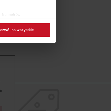
kilku metrów
ch (fingerprinting, czyli
ezwól na wszystkie
sne preferencje w
sekcji
j chwili.
ołecznościowe i analizować
artnerom społecznościowym,
anymi od Ciebie lub
e
li