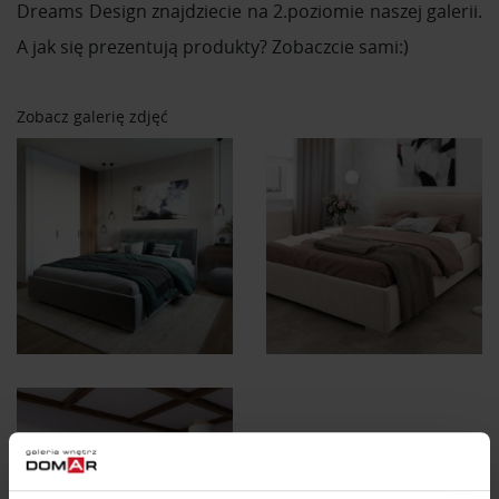
Dreams Design znajdziecie na 2.poziomie naszej galerii.
A jak się prezentują produkty? Zobaczcie sami:)
Zobacz galerię zdjęć