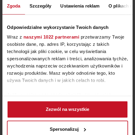
Zgoda
Szczegóły
Ustawienia reklam
O plikach c
Odpowiedzialne wykorzystanie Twoich danych
Wraz z
naszymi 1022 partnerami
przetwarzamy Twoje
osobiste dane, np. adres IP, korzystając z takich
technologii jak pliki cookie, w celu wyświetlania
spersonalizowanych reklam i treści, analizowania tychże,
wychodzenia naprzeciw oczekiwaniom użytkowników i
rozwoju produktów. Masz wybór odnośnie tego, kto
używa Twoich danych i w jakich celach to robi.
Jeśli wyrazisz na to zgodę, chcielibyśmy również:
Gromadzić dane dotyczące Twojej lokalizacji
Zezwól na wszystkie
geograficznej z dokładnością nawet do kilku metrów
Identyfikować Twoje urządzenie, aktywnie
analizując charakteryzującego je zbiory danych
Spersonalizuj
NEWSLETTER DOMAR
(fingerprinting, czyli wirtualny odcisk palca)