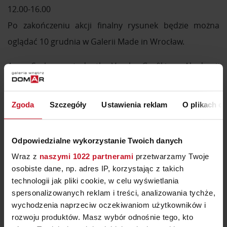
12.00-16.00
Po zakończeniu akcji finalny rysunek będzie można
oglądać 10 grudnia w Galerii Made in Wrocław.
Anna Szalwa – studentka V roku Grafiki na Akademii
Sztuk Pięknych we Wrocławiu. Zajmuje się rysunkiem,
animacją, projektowaniem graficznym, tworzeniem
Zgoda
Szczegóły
Ustawienia reklam
O plikach c
elementów scenografii. Udziela się aktywnie w
zbiorowych projektach artystycznych związanych z ASP
Odpowiedzialne wykorzystanie Twoich danych
Wrocław i nie tylko. Ma na koncie 9 wystaw
Wraz z
naszymi 1022 partnerami
przetwarzamy Twoje
indywidualnych i 60 wystaw zbiorowych w Polsce i za
osobiste dane, np. adres IP, korzystając z takich
granicą. W ostatnim czasie szczególnie skupia się na
technologii jak pliki cookie, w celu wyświetlania
spersonalizowanych reklam i treści, analizowania tychże,
rozwijaniu swojego warsztatu rysunkowego. Tworzy
wychodzenia naprzeciw oczekiwaniom użytkowników i
swobodne kompozycje o charakterystycznej, lapidarnej
rozwoju produktów. Masz wybór odnośnie tego, kto