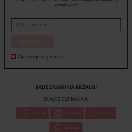
wycofać zgodę.
otrzymanymi od Ciebie lub uzyskanymi podczas
korzystania z ich usług.
ZAPISZ SIĘ
Akceptuję
regulamin
BĄDŹ Z NAMI NA BIEŻĄCO!
ZNAJDZIESZ NAS NA:
FACEBOOK
INSTAGRAM
YOUTUBE
PINTEREST