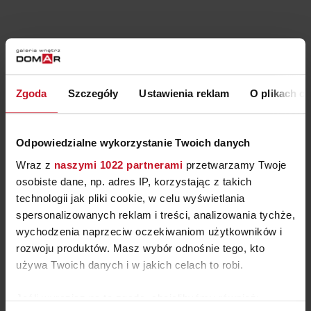
Zgoda
Szczegóły
Ustawienia reklam
O plikach c
Odpowiedzialne wykorzystanie Twoich danych
NEWSLETTER DOMAR
Wraz z
naszymi 1022 partnerami
przetwarzamy Twoje
osobiste dane, np. adres IP, korzystając z takich
Chcę zapisać się do newslettera, a co za tym idzie wyrażam zgodę
technologii jak pliki cookie, w celu wyświetlania
na przesyłanie na mój adres e-mail informacji o nowościach,
spersonalizowanych reklam i treści, analizowania tychże,
promocjach, produktach i usługach Galerii Wnętrz Domar, której
właścicielem jest Domar S.A. Wiem, że w każdej chwili będę mógł
wychodzenia naprzeciw oczekiwaniom użytkowników i
wycofać zgodę.
rozwoju produktów. Masz wybór odnośnie tego, kto
używa Twoich danych i w jakich celach to robi.
Jeśli wyrazisz na to zgodę, chcielibyśmy również: