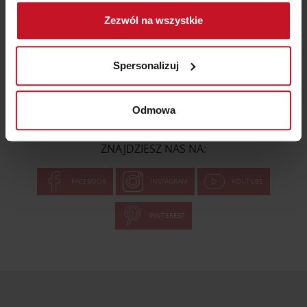
Gromadzić dane dotyczące Twojej lokalizacji
ZAPISZ SIĘ
Zezwól na wszystkie
geograficznej z dokładnością nawet do kilku metrów
Identyfikować Twoje urządzenie, aktywnie
Akceptuję
regulamin
analizując charakteryzującego je zbiory danych
Spersonalizuj
(fingerprinting, czyli wirtualny odcisk palca)
Dowiedz się więcej odnośnie tego, jak Twoje osobiste
dane są przetwarzane oraz ustaw własne preferencje w
Odmowa
BĄDŹ Z NAMI NA BIEŻĄCO!
sekcji szczegółów
. W Deklaracji plików cookie możesz
zmienić lub wycofać swoją zgodę w dowolnej chwili.
ZNAJDZIESZ NAS NA:
Wykorzystujemy pliki cookie do spersonalizowania treści
FACEBOOK
INSTAGRAM
YOUTUBE
i reklam, aby oferować funkcje społecznościowe i
analizować ruch w naszej witrynie. Informacje o tym, jak
PINTEREST
korzystasz z naszej witryny, udostępniamy partnerom
społecznościowym, reklamowym i analitycznym.
Partnerzy mogą połączyć te informacje z innymi danymi
otrzymanymi od Ciebie lub uzyskanymi podczas
korzystania z ich usług.