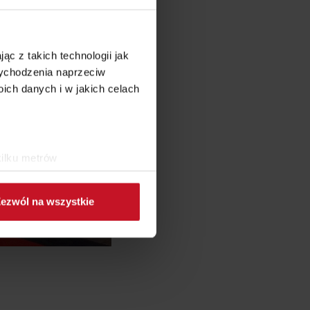
ąc z takich technologii jak
 wychodzenia naprzeciw
ch danych i w jakich celach
kilku metrów
ch (fingerprinting, czyli
ezwól na wszystkie
sne preferencje w
sekcji
j chwili.
ołecznościowe i analizować
artnerom społecznościowym,
anymi od Ciebie lub