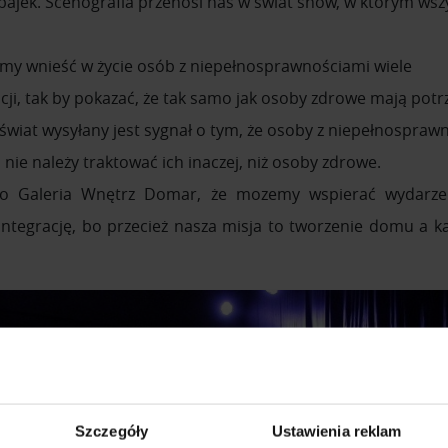
z bajek. Scenografia przenosi nas w świat snów, w którym wsz
my wnieść w życie osób z niepełnosprawnościami wiele
ocji, tak by pokazać, że tak samo jak osoby zdrowe mają potr
świat wysyłany jest sygnał o tym, że osoby z niepełnospraw
 nie należy traktować ich inaczej, niż osoby zdrowe.
ko Galeria Wnętrz Domar, że mozemy wspierać wydarze
ntegrację, bo przecież nasza misja to tworzenie domu a 
Szczegóły
Ustawienia reklam