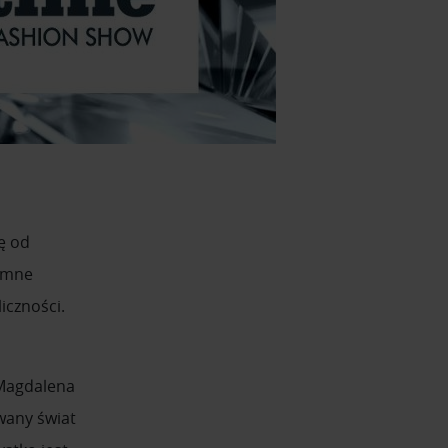
ę od
romne
iczności.
 Magdalena
wany świat