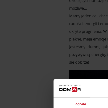
dziecięcych fantazji 
możliwe…
Mamy jeden cel: chce
radości, energii i em
ukryte pragnienia. W 
piękne, mają emocje i
Jesteśmy dumni, ja
pozywywną energię, i
się dobrze!
Zgoda