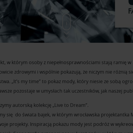
jekt, w którym osoby z niepełnosprawnościami stają ramię w
wicie zdrowymi i wspólnie pokazują, że niczym nie różnią si
twa. „It’s my time” to pokaz mody, który niesie ze sobą og
zawsze pozostaje w umysłach tak uczestników, jak naszej publ
zymy autorską kolekcję „Live to Dream”.
iemy się do świata bajek, w którym wrocławska projektantka
swoje projekty. Inspiracją pokazu mody jest podróż w wykreo