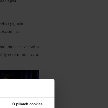
ystko jest
zeby i głęboko
nościami są
nie niosące ze sobą
każdy w nim musi czuć
O plikach cookies