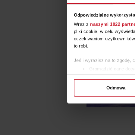
Odpowiedzialne wykorzysta
Wraz z
naszymi 1022 partn
pliki cookie, w celu wyświet
oczekiwaniom użytkowników i
to robi.
Jeśli wyrazisz na to zgodę, 
Gromadzić dane dotyc
Identyfikować Twoje u
wirtualny odcisk palca)
Odmowa
Dowiedz się więcej odnośnie
szczegółów
. W Deklaracji 
Wykorzystujemy pliki cookie 
ruch w naszej witrynie. Inf
reklamowym i analitycznym. 
uzyskanymi podczas korzysta