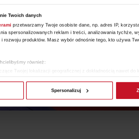
nie Twoich danych
erami
przetwarzamy Twoje osobiste dane, np. adres IP, korzystaj
lania spersonalizowanych reklam i treści, analizowania tychże,
 rozwoju produktów. Masz wybór odnośnie tego, kto używa Twoi
chcielibyśmy również:
zące Twojej lokalizacji geograficznej z dokładnością nawet do 
rządzenie, aktywnie analizując charakteryzującego je zbiory dany
Spersonalizuj
Z
 tego, jak Twoje osobiste dane są przetwarzane oraz ustaw wła
plików cookie możesz zmienić lub wycofać swoją zgodę w dowolne
do spersonalizowania treści i reklam, aby oferować funkcje sp
ormacje o tym, jak korzystasz z naszej witryny, udostępniamy p
Partnerzy mogą połączyć te informacje z innymi danymi otrzym
nia z ich usług.