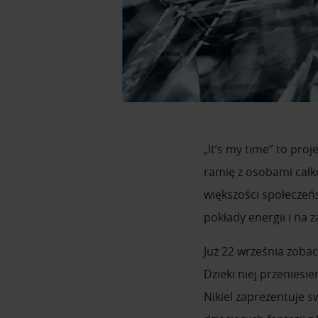
„It’s my time” to pro
ramię z osobami całko
większości społeczeńs
pokłady energii i na 
Już 22 września zobac
Dzieki niej przenies
Nikiel zaprezentuje 