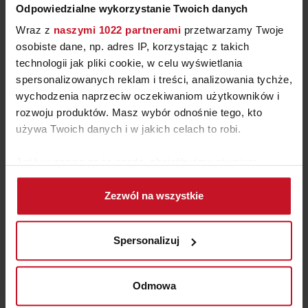
Odpowiedzialne wykorzystanie Twoich danych
Jeśli chcesz, by klienci pamiętali właśnie Ciebie, a nie
Wraz z
naszymi 1022 partnerami
przetwarzamy Twoje
kolejnego „architekta od pięknych wnętrz”, ten
osobiste dane, np. adres IP, korzystając z takich
technologii jak pliki cookie, w celu wyświetlania
Archibrunch jest dla Ciebie.
spersonalizowanych reklam i treści, analizowania tychże,
wychodzenia naprzeciw oczekiwaniom użytkowników i
Zapraszamy do Galerii Wnętrz Domar na ostatnie
rozwoju produktów. Masz wybór odnośnie tego, kto
przed wakacyjną przerwą spotkanie z cyklu
używa Twoich danych i w jakich celach to robi.
Archibrunch.
Jeśli wyrazisz na to zgodę, chcielibyśmy również:
Kiedy: 23 czerwca 2026 r.
Gromadzić dane dotyczące Twojej lokalizacji
Zezwól na wszystkie
geograficznej z dokładnością nawet do kilku metrów
UWAGA: liczba miejsc jest ograniczona – zapisy na:
Identyfikować Twoje urządzenie, aktywnie
marketing@domar.pl
analizując charakteryzującego je zbiory danych
Spersonalizuj
(fingerprinting, czyli wirtualny odcisk palca)
Gdzie: sala konferencyjna na 3 p. parkingu
Dowiedz się więcej odnośnie tego, jak Twoje osobiste
dane są przetwarzane oraz ustaw własne preferencje w
wielopoziomowego
Odmowa
sekcji szczegółów
. W Deklaracji plików cookie możesz