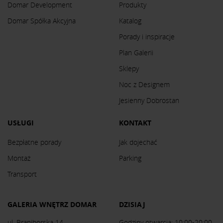
Domar Development
Produkty
Domar Spółka Akcyjna
Katalog
Porady i inspiracje
Plan Galerii
Sklepy
Noc z Designem
Jesienny Dobrostan
USŁUGI
KONTAKT
Bezpłatne porady
Jak dojechać
Montaż
Parking
Transport
GALERIA WNĘTRZ DOMAR
DZISIAJ
ul. Braniborska 14
Godziny otwarcia: 10:00-20:00