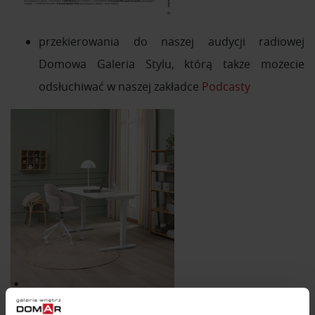
przekierowania do naszej audycji radiowej
Domowa Galeria Stylu, którą także możecie
odsłuchiwać w naszej zakładce
Podcasty