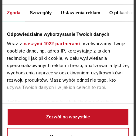
Zgoda
Szczegóły
Ustawienia reklam
O plikach c
Odpowiedzialne wykorzystanie Twoich danych
Wraz z
naszymi 1022 partnerami
przetwarzamy Twoje
osobiste dane, np. adres IP, korzystając z takich
technologii jak pliki cookie, w celu wyświetlania
spersonalizowanych reklam i treści, analizowania tychże,
wychodzenia naprzeciw oczekiwaniom użytkowników i
rozwoju produktów. Masz wybór odnośnie tego, kto
używa Twoich danych i w jakich celach to robi.
Jeśli wyrazisz na to zgodę, chcielibyśmy również:
Gromadzić dane dotyczące Twojej lokalizacji
Zezwól na wszystkie
geograficznej z dokładnością nawet do kilku metrów
Identyfikować Twoje urządzenie, aktywnie
analizując charakteryzującego je zbiory danych