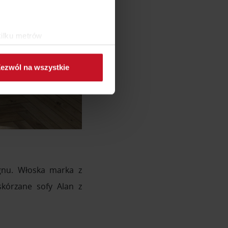
kilku metrów
ch (fingerprinting, czyli
ezwól na wszystkie
sne preferencje w
sekcji
j chwili.
ołecznościowe i analizować
artnerom społecznościowym,
anymi od Ciebie lub
ignu. Włoska marka z
skórzane sofy Alan z