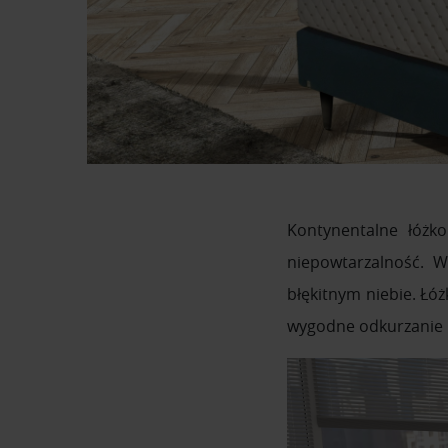
Kontynentalne łóżk
niepowtarzalność. W
błękitnym niebie. Łó
wygodne odkurzanie p