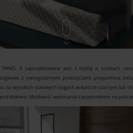
o PANEL X zaprojektowane jest z myślą o osobach cenią
ezgłowie z nieregularnymi przeszyciami przypomina sm
żko na wysokich stalowych nogach w kolorze czarnym lub ch
od łóżkiem. Możliwość wykonania z pojemnikiem na pościel