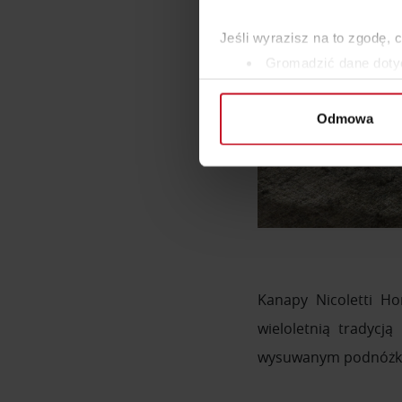
Jeśli wyrazisz na to zgodę, 
Gromadzić dane dotyc
Identyfikować Twoje u
wirtualny odcisk palca)
Odmowa
Dowiedz się więcej odnośnie
szczegółów
. W Deklaracji 
Wykorzystujemy pliki cookie 
ruch w naszej witrynie. Inf
reklamowym i analitycznym. 
uzyskanymi podczas korzysta
Kanapy Nicoletti Ho
wieloletnią tradycj
wysuwanym podnóżkiem