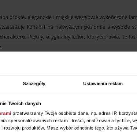
da proste, eleganckie i miękkie wezgłowie wykończone la
gwarantuje komfort na najwyższym poziomie a wysokie st
arakteru. Piękny, oryginalny kolor, który sprawia, że łóż
.
Szczegóły
Ustawienia reklam
nie Twoich danych
erami
przetwarzamy Twoje osobiste dane, np. adres IP, korzystaj
lania spersonalizowanych reklam i treści, analizowania tychże,
 rozwoju produktów. Masz wybór odnośnie tego, kto używa Twoi