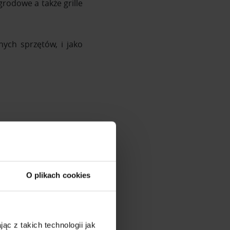
grodowe a także grille
nych sprzętów, i jako
O plikach cookies
ąc z takich technologii jak