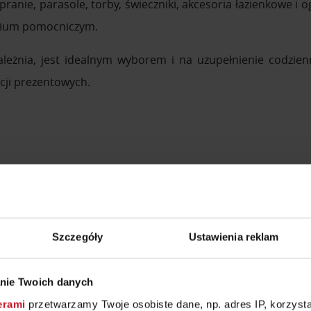
pranie, parasole, torby, świeczniki, akcesoria łazienkowe i o
rium pomocniczym.
leżnia, jest idealnym wyborem i na uzupełnienie codzien
cji prezentowych.
KLEPY
Szczegóły
Ustawienia reklam
nie Twoich danych
erami
przetwarzamy Twoje osobiste dane, np. adres IP, korzystaj