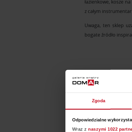
łazienkowe, kosze na 
z całym instrumenta
Uwaga, ten sklep uza
bogate źródło inspira
POWIĄZANE S
Zgoda
Odpowiedzialne wykorzysta
Wraz z
naszymi 1022 partn