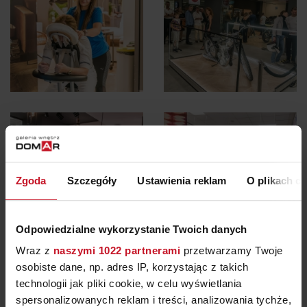
Zgoda
Szczegóły
Ustawienia reklam
O plikach c
Odpowiedzialne wykorzystanie Twoich danych
Wraz z
naszymi 1022 partnerami
przetwarzamy Twoje
osobiste dane, np. adres IP, korzystając z takich
technologii jak pliki cookie, w celu wyświetlania
spersonalizowanych reklam i treści, analizowania tychże,