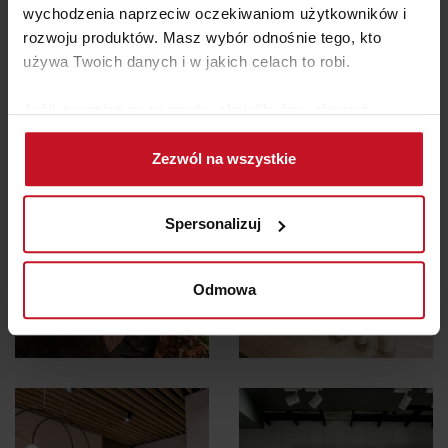
wychodzenia naprzeciw oczekiwaniom użytkowników i
rozwoju produktów. Masz wybór odnośnie tego, kto
używa Twoich danych i w jakich celach to robi.
Jeśli wyrazisz na to zgodę, chcielibyśmy również:
Gromadzić dane dotyczące Twojej lokalizacji
Zezwól na wszystkie
geograficznej z dokładnością nawet do kilku metrów
Identyfikować Twoje urządzenie, aktywnie
analizując charakteryzującego je zbiory danych
Spersonalizuj
(fingerprinting, czyli wirtualny odcisk palca)
Dowiedz się więcej odnośnie tego, jak Twoje osobiste
dane są przetwarzane oraz ustaw własne preferencje w
Odmowa
sekcji szczegółów
. W Deklaracji plików cookie możesz
zmienić lub wycofać swoją zgodę w dowolnej chwili.
Wykorzystujemy pliki cookie do spersonalizowania treści
i reklam, aby oferować funkcje społecznościowe i
analizować ruch w naszej witrynie. Informacje o tym, jak