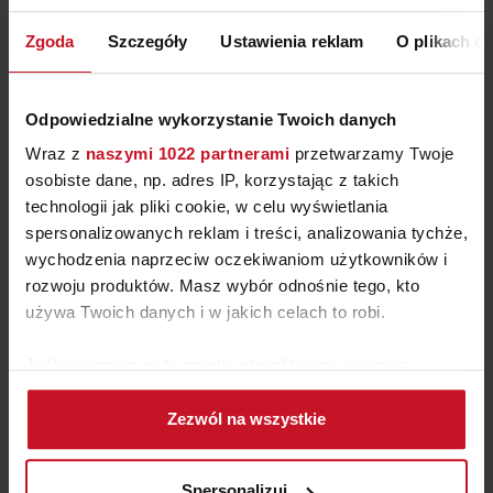
Zgoda
Szczegóły
Ustawienia reklam
O plikach c
Odpowiedzialne wykorzystanie Twoich danych
Wraz z
naszymi 1022 partnerami
przetwarzamy Twoje
osobiste dane, np. adres IP, korzystając z takich
Livin groom - Dobra Marka 2020!
technologii jak pliki cookie, w celu wyświetlania
spersonalizowanych reklam i treści, analizowania tychże,
wychodzenia naprzeciw oczekiwaniom użytkowników i
rozwoju produktów. Masz wybór odnośnie tego, kto
używa Twoich danych i w jakich celach to robi.
Jeśli wyrazisz na to zgodę, chcielibyśmy również:
Gromadzić dane dotyczące Twojej lokalizacji
Zezwól na wszystkie
geograficznej z dokładnością nawet do kilku metrów
Identyfikować Twoje urządzenie, aktywnie
analizując charakteryzującego je zbiory danych
Spersonalizuj