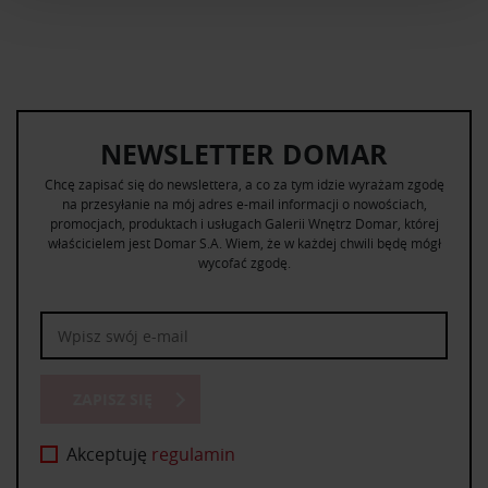
i reklam, aby oferować funkcje społecznościowe i
analizować ruch w naszej witrynie. Informacje o tym, jak
korzystasz z naszej witryny, udostępniamy partnerom
społecznościowym, reklamowym i analitycznym.
Partnerzy mogą połączyć te informacje z innymi danymi
NEWSLETTER DOMAR
otrzymanymi od Ciebie lub uzyskanymi podczas
korzystania z ich usług.
Chcę zapisać się do newslettera, a co za tym idzie wyrażam zgodę
na przesyłanie na mój adres e-mail informacji o nowościach,
promocjach, produktach i usługach Galerii Wnętrz Domar, której
właścicielem jest Domar S.A. Wiem, że w każdej chwili będę mógł
wycofać zgodę.
ZAPISZ SIĘ
Akceptuję
regulamin