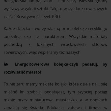
designerska lampa, albo z obręczy wieszak godny
wystawy w galerii sztuki. Tak, to wszystko z rowerowych
części! Kreatywność level: PRO.
Każde dziecko stworzy własną bransoletkę z recyklingu
:unikalną, eko i z charakterem. Wszystkie materiały
pochodzą z lokalnych wrocławskich sklepów
rowerowych, więc wspieramy też naszych!
🚂 EnergoRowerowa kolejka-czyli pedałuj, by
rozświetlić miasto!
To nie żart; mamy makietę kolejki, która działa na… siłę
mięśni! Im szybciej pedałujesz, tym szybciej pociąg
mknie przez miniaturowe miasteczko, a w domkach
zapalają się światła. Edukacja, zabawa i fitness w