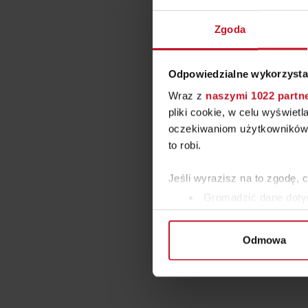
Zgoda
Odpowiedzialne wykorzysta
Wraz z
naszymi 1022 partn
pliki cookie, w celu wyświet
oczekiwaniom użytkowników i
to robi.
Jeśli wyrazisz na to zgodę, 
Gromadzić dane dotyc
Identyfikować Twoje u
wirtualny odcisk palca)
Odmowa
Dowiedz się więcej odnośnie
szczegółów
. W Deklaracji 
Wykorzystujemy pliki cookie 