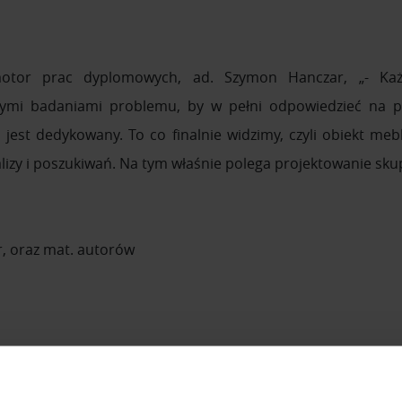
motor prac dyplomowych, ad. Szymon Hanczar, „- Każ
ymi badaniami problemu, by w pełni odpowiedzieć na p
jest dedykowany. To co finalnie widzimy, czyli obiekt mebl
lizy i poszukiwań. Na tym właśnie polega projektowanie sku
, oraz mat. autorów