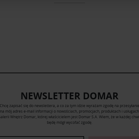
ormacje o tym, jak korzystasz z naszej witryny, udostępniamy p
Partnerzy mogą połączyć te informacje z innymi danymi otrzym
nia z ich usług.
NEWSLETTER DOMAR
Chcę zapisać się do newslettera, a co za tym idzie wyrażam zgodę na przesyłani
na mój adres e-mail informacji o nowościach, promocjach, produktach i usługach
alerii Wnętrz Domar, której właścicielem jest Domar S.A. Wiem, że w każdej chwi
będę mógł wycofać zgodę.