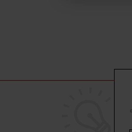
ruch w naszej witrynie. Inf
reklamowym i analitycznym. 
uzyskanymi podczas korzysta
G