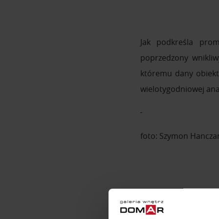
Jak podkreśla pro
poprzedzony wnikliw
któremu dany obiekt 
wielotygodniowej ana
foto: Szymon Hanczar
Zobacz galerię zdjęć