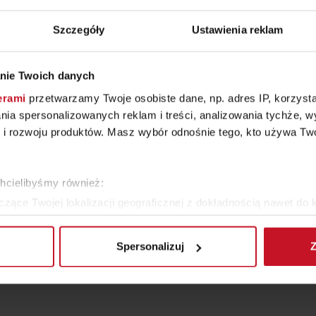
Szczegóły
Ustawienia reklam
nie Twoich danych
erami
przetwarzamy Twoje osobiste dane, np. adres IP, korzystaj
lania spersonalizowanych reklam i treści, analizowania tychże,
 rozwoju produktów. Masz wybór odnośnie tego, kto używa Twoi
chcielibyśmy również:
zące Twojej lokalizacji geograficznej z dokładnością nawet do 
rządzenie, aktywnie analizując charakteryzującego je zbiory dany
Spersonalizuj
Z
 tego, jak Twoje osobiste dane są przetwarzane oraz ustaw wła
plików cookie możesz zmienić lub wycofać swoją zgodę w dowolne
do spersonalizowania treści i reklam, aby oferować funkcje sp