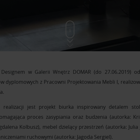
esignem w Galerii Wnętrz DOMAR (do 27.06.2019) odb
tów dyplomowych z Pracowni Projektowania Mebli I, reali
a.
realizacji jest projekt biurka inspirowany detalem stol
magająca proces zasypiania oraz budzenia (autorka: Kris
gdalena Kolbusz), mebel dzielący przestrzeń (autorka: Julia
aniczeniami ruchowymi (autorka: Jagoda Sergiel).