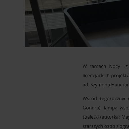
W ramach Nocy z D
licencjackich projek
ad. Szymona Hanczar
Wśród tegorocznych 
Gonera), lampa wspo
toaletki (autorka: Ma
starszych osób z ogr