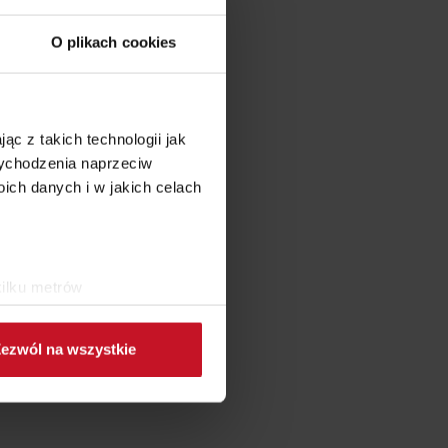
O plikach cookies
ąc z takich technologii jak
 wychodzenia naprzeciw
ch danych i w jakich celach
kilku metrów
ch (fingerprinting, czyli
ezwól na wszystkie
sne preferencje w
sekcji
j chwili.
ołecznościowe i analizować