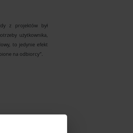
dy z projektów był
otrzeby użytkownika,
owy, to jedynie efekt
pione na odbiorcy”.