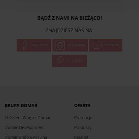
i reklam, aby oferować funkcje społecznościowe i
analizować ruch w naszej witrynie. Informacje o tym, jak
korzystasz z naszej witryny, udostępniamy partnerom
BĄDŹ Z NAMI NA BIEŻĄCO!
społecznościowym, reklamowym i analitycznym.
ZNAJDZIESZ NAS NA:
Partnerzy mogą połączyć te informacje z innymi danymi
otrzymanymi od Ciebie lub uzyskanymi podczas
FACEBOOK
INSTAGRAM
YOUTUBE
korzystania z ich usług.
PINTEREST
GRUPA DOMAR
OFERTA
O Galerii Wnętrz Domar
Promocje
Domar Development
Produkty
Domar Spółka Akcyjna
Katalog