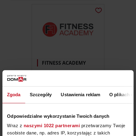
FITNESS ACADEMY
+48 717 183 100
usługi
Zgoda
Szczegóły
Ustawienia reklam
O plikach c
Odpowiedzialne wykorzystanie Twoich danych
Wraz z
naszymi 1022 partnerami
przetwarzamy Twoje
osobiste dane, np. adres IP, korzystając z takich